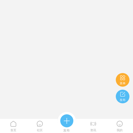

菜单

发布





首页
社区
发布
资讯
我的