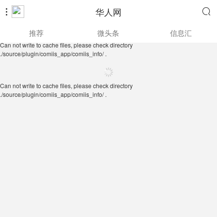
华人网


Can not write to cache files, please check directory
推荐
微头条
信息汇
./source/plugin/comiis_app/comiis_info/ .
Can not write to cache files, please check directory
./source/plugin/comiis_app/comiis_info/ .
Can not write to cache files, please check directory
./source/plugin/comiis_app/comiis_info/ .