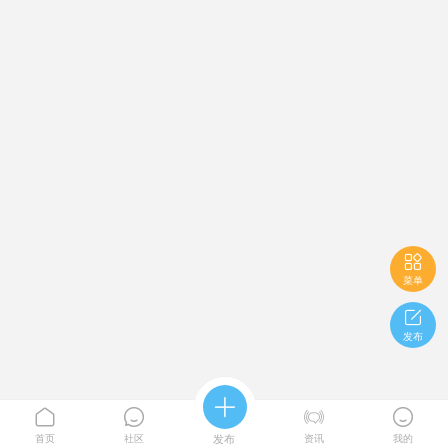

菜单

发布





首页
社区
发布
资讯
我的