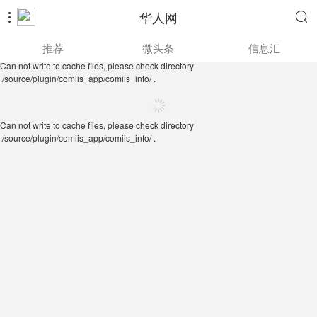
华人网


Can not write to cache files, please check directory
推荐
微头条
信息汇
./source/plugin/comiis_app/comiis_info/ .
Can not write to cache files, please check directory
./source/plugin/comiis_app/comiis_info/ .
Can not write to cache files, please check directory
./source/plugin/comiis_app/comiis_info/ .