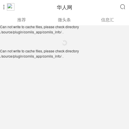
华人网


Can not write to cache files, please check directory
推荐
微头条
信息汇
./source/plugin/comiis_app/comiis_info/ .
Can not write to cache files, please check directory
./source/plugin/comiis_app/comiis_info/ .
Can not write to cache files, please check directory
./source/plugin/comiis_app/comiis_info/ .