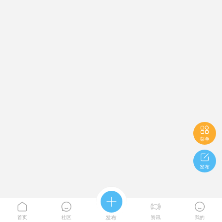

菜单

发布





首页
社区
发布
资讯
我的