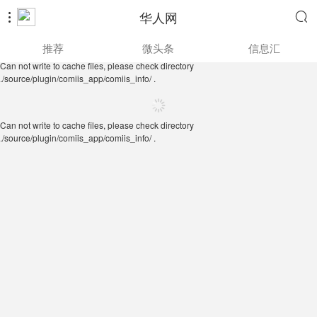
华人网


Can not write to cache files, please check directory
推荐
微头条
信息汇
./source/plugin/comiis_app/comiis_info/ .
Can not write to cache files, please check directory
./source/plugin/comiis_app/comiis_info/ .
Can not write to cache files, please check directory
./source/plugin/comiis_app/comiis_info/ .