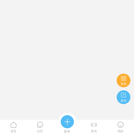

菜单

发布





首页
社区
发布
资讯
我的