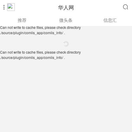
华人网


Can not write to cache files, please check directory
推荐
微头条
信息汇
./source/plugin/comiis_app/comiis_info/ .
Can not write to cache files, please check directory
./source/plugin/comiis_app/comiis_info/ .
Can not write to cache files, please check directory
./source/plugin/comiis_app/comiis_info/ .