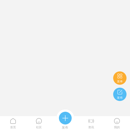

菜单

发布





首页
社区
发布
资讯
我的