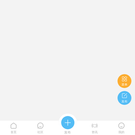

菜单

发布





首页
社区
发布
资讯
我的