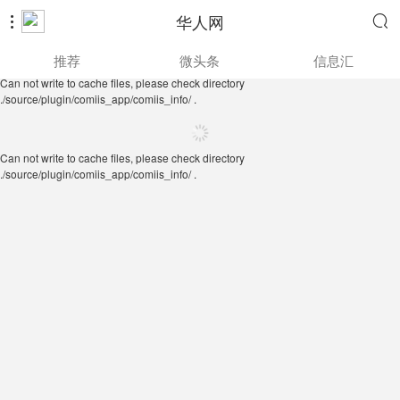
华人网


Can not write to cache files, please check directory
推荐
微头条
信息汇
./source/plugin/comiis_app/comiis_info/ .
Can not write to cache files, please check directory
./source/plugin/comiis_app/comiis_info/ .
Can not write to cache files, please check directory
./source/plugin/comiis_app/comiis_info/ .