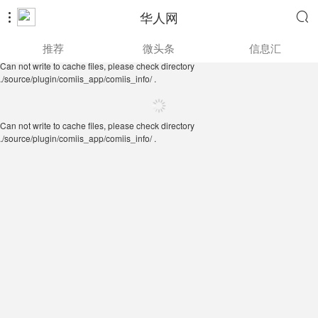
华人网


Can not write to cache files, please check directory
推荐
微头条
信息汇
./source/plugin/comiis_app/comiis_info/ .
Can not write to cache files, please check directory
./source/plugin/comiis_app/comiis_info/ .
Can not write to cache files, please check directory
./source/plugin/comiis_app/comiis_info/ .