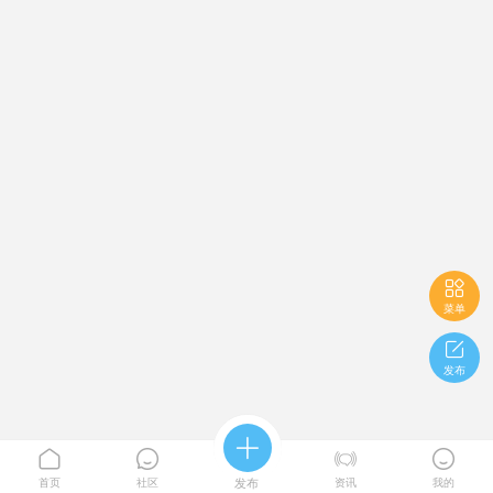

菜单

发布





首页
社区
发布
资讯
我的