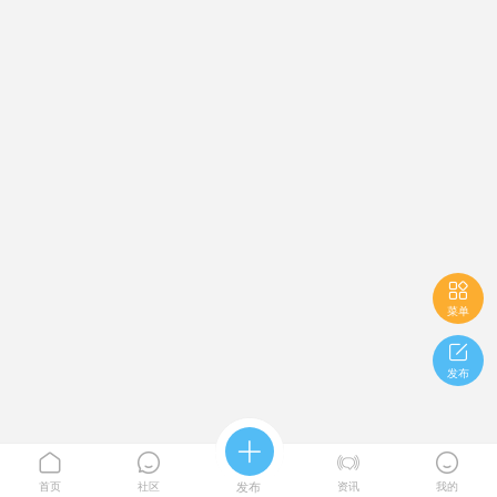

菜单

发布





首页
社区
发布
资讯
我的