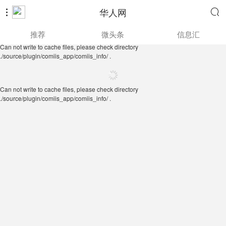
华人网


Can not write to cache files, please check directory
推荐
微头条
信息汇
./source/plugin/comiis_app/comiis_info/ .
Can not write to cache files, please check directory
./source/plugin/comiis_app/comiis_info/ .
Can not write to cache files, please check directory
./source/plugin/comiis_app/comiis_info/ .