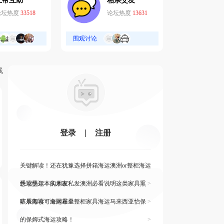
互帮互助
相亲交友
论坛热度
33518
论坛热度
13631
围观讨论
线
登录
|
注册
关键解读！还在犹豫选择拼箱海运澳洲or整柜海运
悉尼墨尔本的朋友
快读快运！实木家私发澳洲必看说明这类家具熏
>
蒸杀毒再可海运布里
旷展阅读！全网最全整柜家具海运马来西亚怡保
>
的保姆式海运攻略！
>