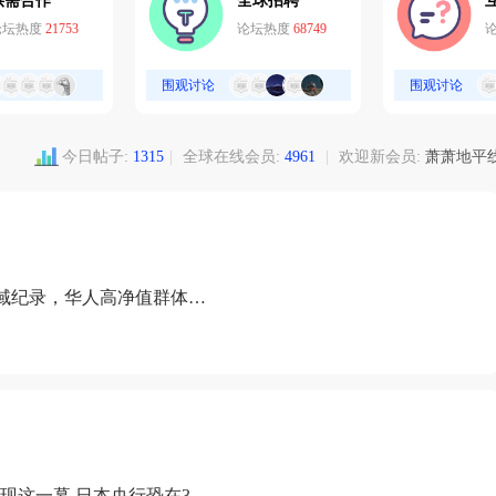
供需合作
全球招聘
论坛热度
21753
论坛热度
68749
围观讨论
围观讨论
今日帖子:
1315
|
全球在线会员:
4961
|
欢迎新会员:
萧萧地平
域纪录，华人高净值群体成
现这一幕 日本央行恐在3月