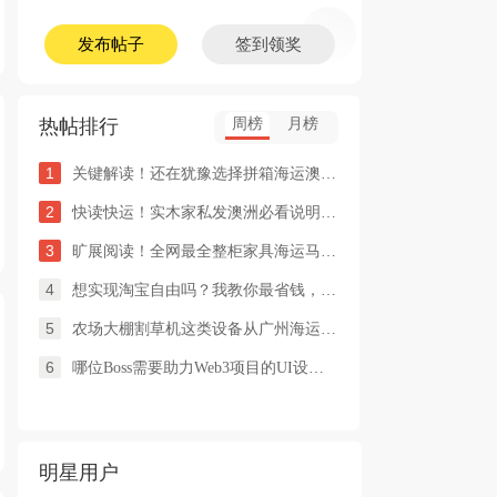
发布帖子
签到领奖
热帖排行
周榜
月榜
1
关键解读！还在犹豫选择拼箱海运澳洲or整柜海运悉尼墨尔本的朋友
2
快读快运！实木家私发澳洲必看说明这类家具熏蒸杀毒再可海运布里
3
旷展阅读！全网最全整柜家具海运马来西亚怡保的保姆式海运攻略！
4
想实现淘宝自由吗？我教你最省钱，最方便的方法
5
农场大棚割草机这类设备从广州海运到澳洲堪培拉过海关需要提供什
6
哪位Boss需要助力Web3项目的UI设计，或qian
明星用户