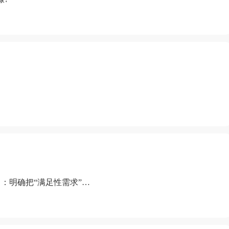
：明确把“满足性需求”排
“缺乏性生活”为由提出离