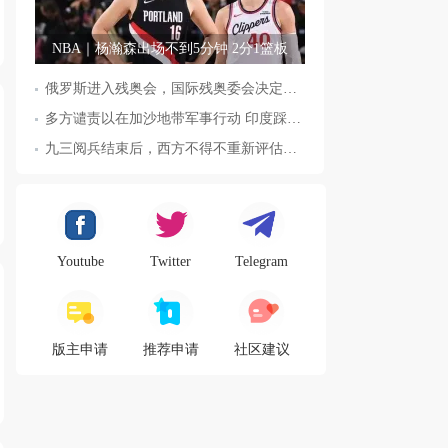
NBA｜杨瀚森出场不到5分钟 2分1篮板
俄罗斯进入残奥会，国际残奥委会决定全面恢复俄罗斯会员资格
多方谴责以在加沙地带军事行动 印度踩踏事件已致36人死亡
九三阅兵结束后，西方不得不重新评估东方力量，这五国表态来了，
Youtube
Twitter
Telegram
版主申请
推荐申请
社区建议