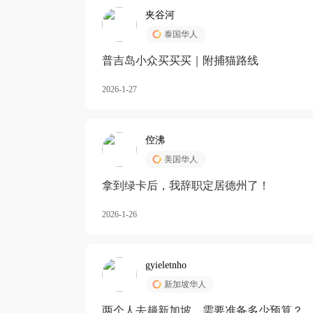
夹谷河
泰国华人
️普吉岛小众买买买｜附捕猫路线
2026-1-27
倥沸
美国华人
拿到绿卡后，我辞职定居德州了！
2026-1-26
gyieletnho
新加坡华人
两个人去趟新加坡，需要准备多少预算？