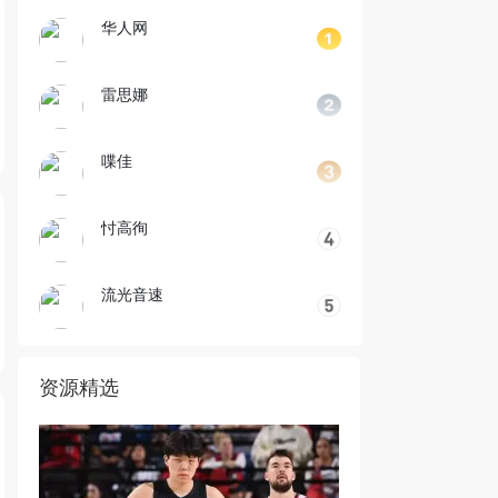
华人网
雷思娜
喋佳
忖高徇
流光音速
资源精选