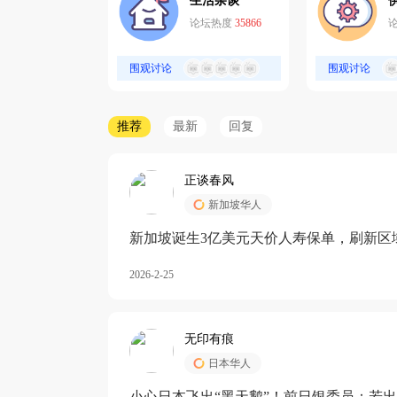
生活杂谈
论坛热度
35866
围观讨论
围观讨论
推荐
最新
回复
正谈春风
新加坡华人
新加坡诞生3亿美元天价人寿保单，刷新区
核心需求方
2026-2-25
无印有痕
日本华人
小心日本飞出“黑天鹅”！前日银委员：若出