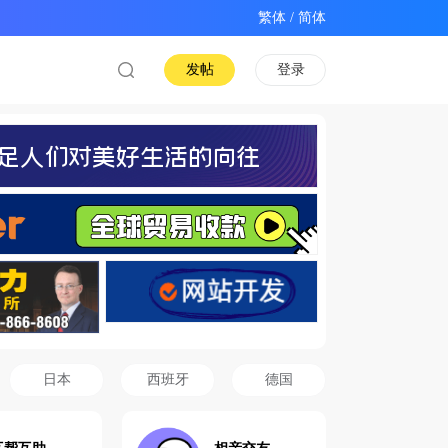
/
发帖
登录
日本
西班牙
德国