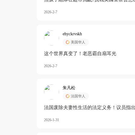
2026-2-7
ehyckrvskh
美国华人
这个世界真变了！老恶霸自扇耳光
2026-2-7
朱凡松
法国华人
法国废除夫妻性生活的法定义务！议员指出
除出法定的“夫妻互助”范畴，以后不能再以
2026-1-31
婚