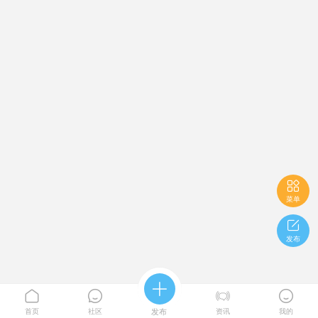

菜单

发布





首页
社区
发布
资讯
我的