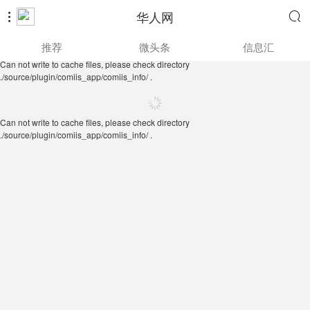
华人网


Can not write to cache files, please check directory
推荐
微头条
信息汇
./source/plugin/comiis_app/comiis_info/ .
Can not write to cache files, please check directory
./source/plugin/comiis_app/comiis_info/ .
Can not write to cache files, please check directory
./source/plugin/comiis_app/comiis_info/ .