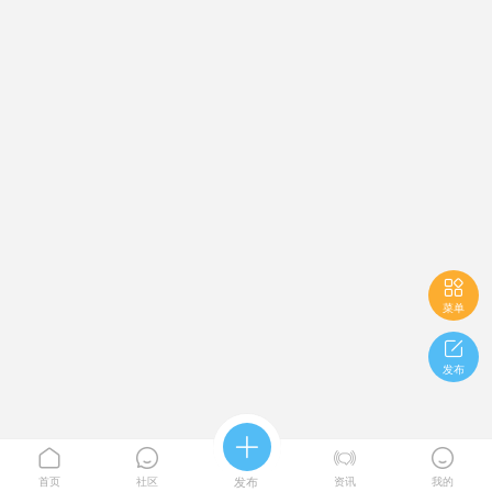

菜单

发布





首页
社区
发布
资讯
我的