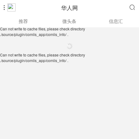
华人网


Can not write to cache files, please check directory
推荐
微头条
信息汇
./source/plugin/comiis_app/comiis_info/ .
Can not write to cache files, please check directory
./source/plugin/comiis_app/comiis_info/ .
Can not write to cache files, please check directory
./source/plugin/comiis_app/comiis_info/ .