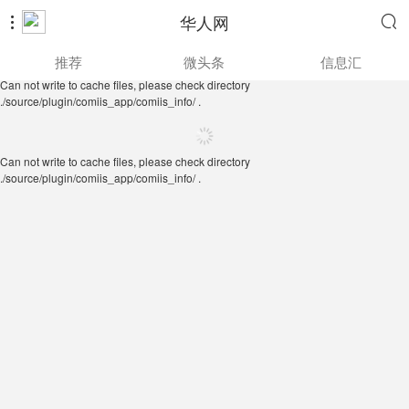
华人网


Can not write to cache files, please check directory
推荐
微头条
信息汇
./source/plugin/comiis_app/comiis_info/ .
Can not write to cache files, please check directory
./source/plugin/comiis_app/comiis_info/ .
Can not write to cache files, please check directory
./source/plugin/comiis_app/comiis_info/ .