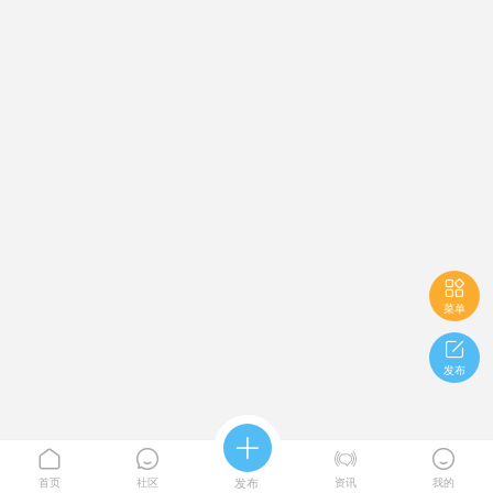

菜单

发布





首页
社区
发布
资讯
我的