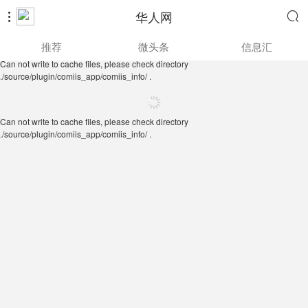
华人网


Can not write to cache files, please check directory
推荐
微头条
信息汇
./source/plugin/comiis_app/comiis_info/ .
Can not write to cache files, please check directory
./source/plugin/comiis_app/comiis_info/ .
Can not write to cache files, please check directory
./source/plugin/comiis_app/comiis_info/ .