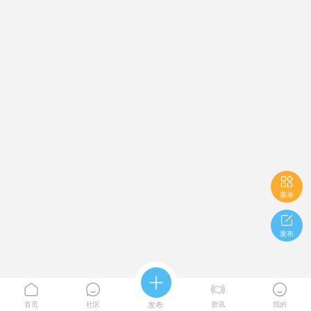

菜单

发布





首页
社区
发布
资讯
我的