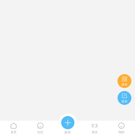

菜单

发布





首页
社区
发布
资讯
我的