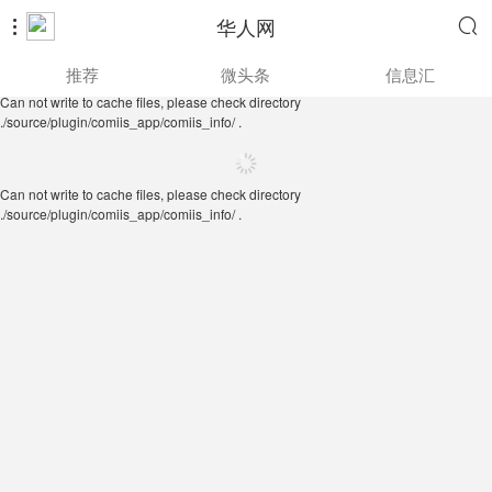
华人网


Can not write to cache files, please check directory
推荐
微头条
信息汇
./source/plugin/comiis_app/comiis_info/ .
Can not write to cache files, please check directory
./source/plugin/comiis_app/comiis_info/ .
Can not write to cache files, please check directory
./source/plugin/comiis_app/comiis_info/ .