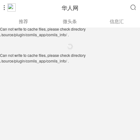
华人网


Can not write to cache files, please check directory
推荐
微头条
信息汇
./source/plugin/comiis_app/comiis_info/ .
Can not write to cache files, please check directory
./source/plugin/comiis_app/comiis_info/ .
Can not write to cache files, please check directory
./source/plugin/comiis_app/comiis_info/ .