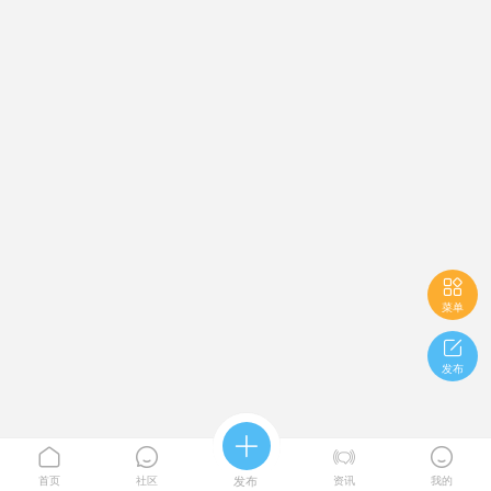

菜单

发布





首页
社区
发布
资讯
我的