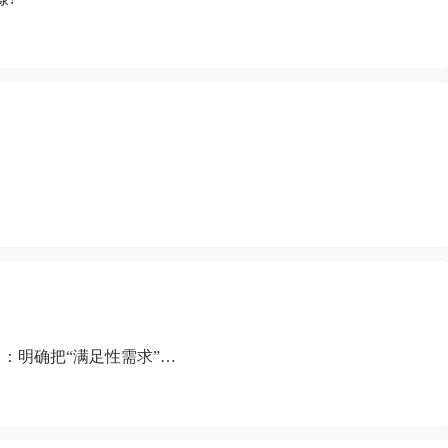
：明确把“满足性需求”排
“缺乏性生活”为由提出离