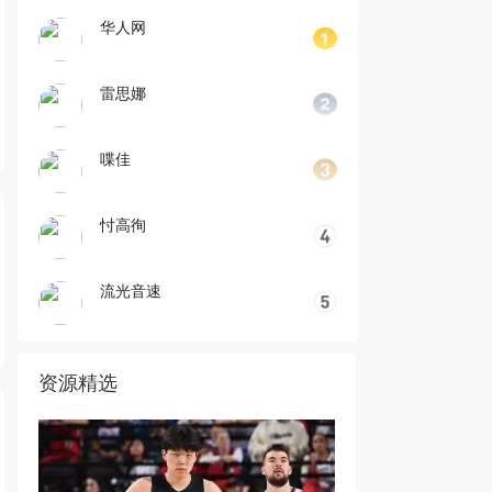
华人网
雷思娜
喋佳
忖高徇
流光音速
资源精选