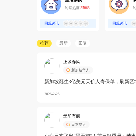
生活杂谈
论坛热度
35866
围观讨论
围观讨论
推荐
最新
回复
正谈春风
新加坡华人
新加坡诞生3亿美元天价人寿保单，刷新区
核心需求方
2026-2-25
无印有痕
日本华人
小心日本飞出“黑天鹅”！前日银委员：若出