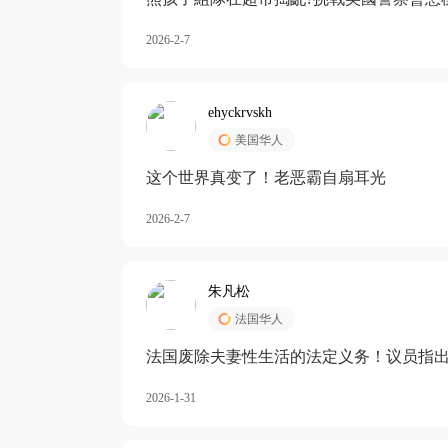
2026-2-7
ehyckrvskh
美国华人
这个世界真变了！老恶霸自扇耳光
2026-2-7
朱凡松
法国华人
法国废除夫妻性生活的法定义务！议员指出
除出法定的“夫妻互助”范畴，以后不能再以
2026-1-31
婚