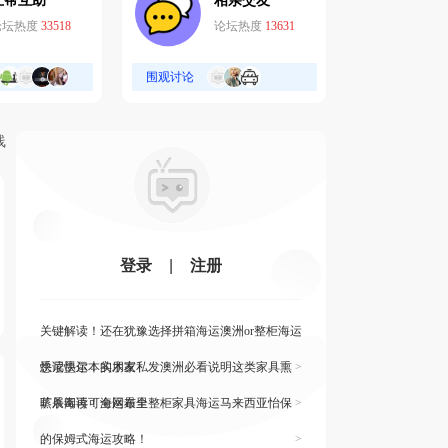
互帮互助
相亲交友
论坛热度
33518
论坛热度
13631
围观讨论
线
登录
|
注册
关键解读！还在犹豫选择拼箱海运澳洲or整柜海运
悉尼墨尔本的朋友
快读快运！实木家私发澳洲必看说明这类家具熏
>
蒸杀毒再可海运布里
旷展阅读！全网最全整柜家具海运马来西亚怡保
>
的保姆式海运攻略！
>