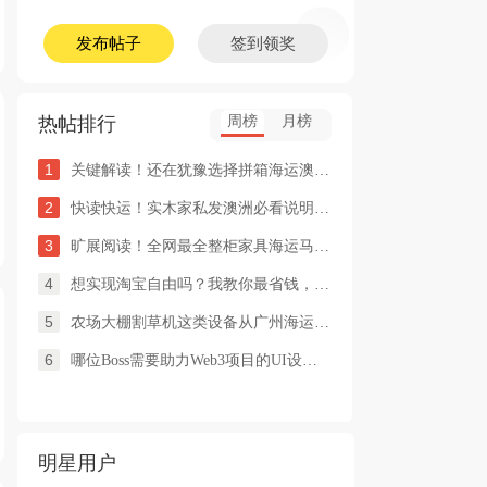
发布帖子
签到领奖
热帖排行
周榜
月榜
1
关键解读！还在犹豫选择拼箱海运澳洲or整柜海运悉尼墨尔本的朋友
2
快读快运！实木家私发澳洲必看说明这类家具熏蒸杀毒再可海运布里
3
旷展阅读！全网最全整柜家具海运马来西亚怡保的保姆式海运攻略！
4
想实现淘宝自由吗？我教你最省钱，最方便的方法
5
农场大棚割草机这类设备从广州海运到澳洲堪培拉过海关需要提供什
6
哪位Boss需要助力Web3项目的UI设计，或qian
明星用户