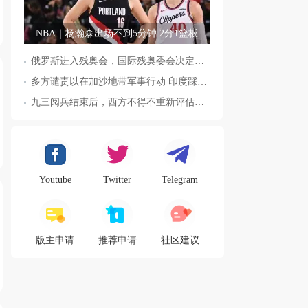
NBA｜杨瀚森出场不到5分钟 2分1篮板
俄罗斯进入残奥会，国际残奥委会决定全面恢复俄罗斯会员资格
多方谴责以在加沙地带军事行动 印度踩踏事件已致36人死亡
九三阅兵结束后，西方不得不重新评估东方力量，这五国表态来了，
Youtube
Twitter
Telegram
版主申请
推荐申请
社区建议