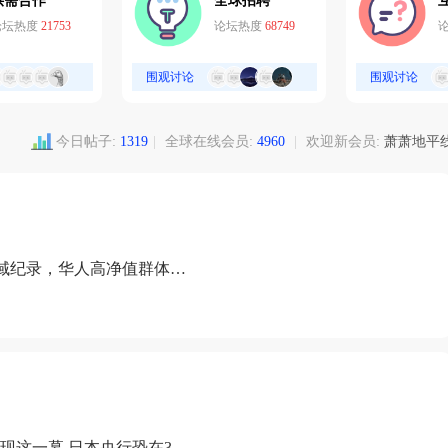
供需合作
全球招聘
论坛热度
21753
论坛热度
68749
围观讨论
围观讨论
今日帖子:
1319
|
全球在线会员:
4960
|
欢迎新会员:
萧萧地平
域纪录，华人高净值群体成
现这一幕 日本央行恐在3月