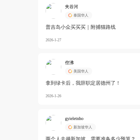
夹谷河
泰国华人
️普吉岛小众买买买｜附捕猫路线
2026-1-27
倥沸
美国华人
拿到绿卡后，我辞职定居德州了！
2026-1-26
gyieletnho
新加坡华人
两个人去趟新加坡，需要准备多少预算？