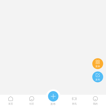

菜单

发布





首页
社区
发布
资讯
我的