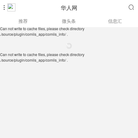
华人网


Can not write to cache files, please check directory
推荐
微头条
信息汇
./source/plugin/comiis_app/comiis_info/ .
Can not write to cache files, please check directory
./source/plugin/comiis_app/comiis_info/ .
Can not write to cache files, please check directory
./source/plugin/comiis_app/comiis_info/ .