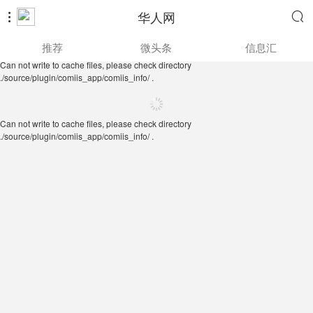
华人网


Can not write to cache files, please check directory
推荐
微头条
信息汇
./source/plugin/comiis_app/comiis_info/ .
Can not write to cache files, please check directory
./source/plugin/comiis_app/comiis_info/ .
Can not write to cache files, please check directory
./source/plugin/comiis_app/comiis_info/ .