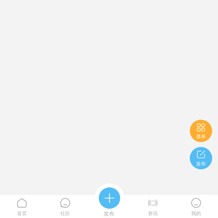

菜单

发布





首页
社区
发布
资讯
我的