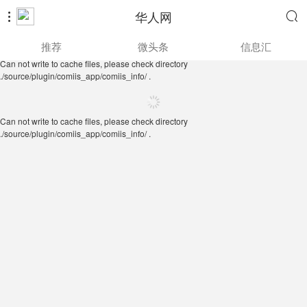
华人网


Can not write to cache files, please check directory
推荐
微头条
信息汇
./source/plugin/comiis_app/comiis_info/ .
Can not write to cache files, please check directory
./source/plugin/comiis_app/comiis_info/ .
Can not write to cache files, please check directory
./source/plugin/comiis_app/comiis_info/ .