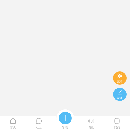

菜单

发布





首页
社区
发布
资讯
我的