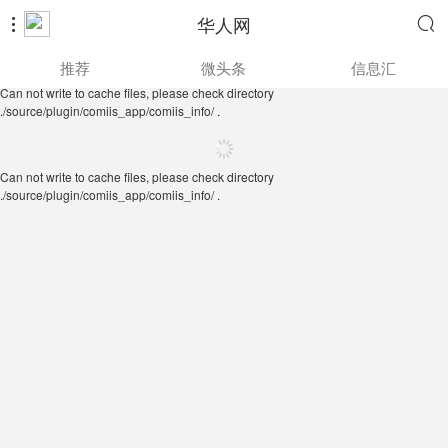
华人网


Can not write to cache files, please check directory
推荐
微头条
信息汇
./source/plugin/comiis_app/comiis_info/ .
Can not write to cache files, please check directory
./source/plugin/comiis_app/comiis_info/ .
Can not write to cache files, please check directory
./source/plugin/comiis_app/comiis_info/ .