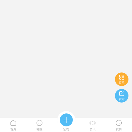

菜单

发布





首页
社区
发布
资讯
我的