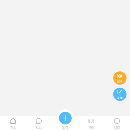

菜单

发布





首页
社区
发布
资讯
我的