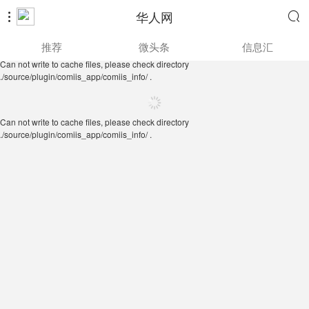
华人网


Can not write to cache files, please check directory
推荐
微头条
信息汇
./source/plugin/comiis_app/comiis_info/ .
Can not write to cache files, please check directory
./source/plugin/comiis_app/comiis_info/ .
Can not write to cache files, please check directory
./source/plugin/comiis_app/comiis_info/ .