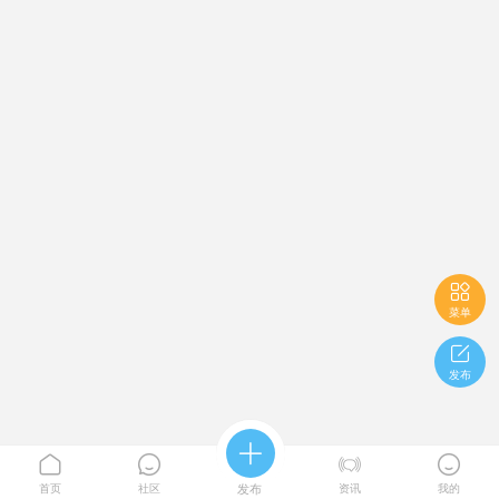

菜单

发布





首页
社区
发布
资讯
我的