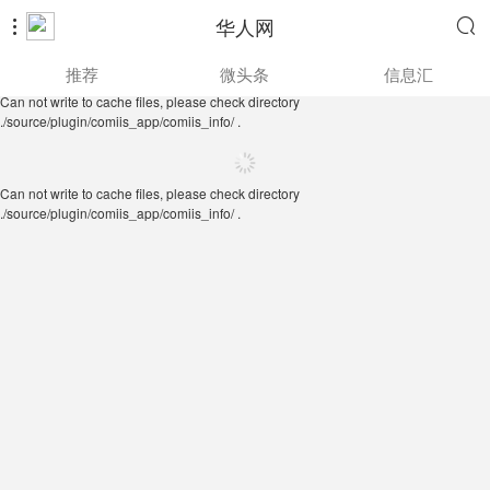
华人网


Can not write to cache files, please check directory
推荐
微头条
信息汇
./source/plugin/comiis_app/comiis_info/ .
Can not write to cache files, please check directory
./source/plugin/comiis_app/comiis_info/ .
Can not write to cache files, please check directory
./source/plugin/comiis_app/comiis_info/ .