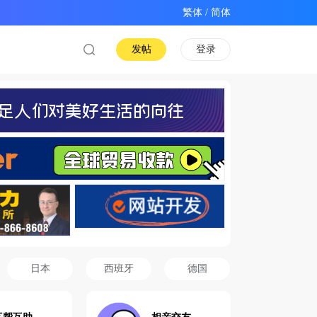
/
发帖
登录
日本
西班牙
德国