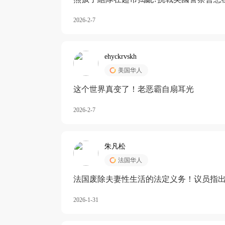
2026-2-7
ehyckrvskh
美国华人
这个世界真变了！老恶霸自扇耳光
2026-2-7
朱凡松
法国华人
法国废除夫妻性生活的法定义务！议员指出
除出法定的“夫妻互助”范畴，以后不能再以
2026-1-31
婚