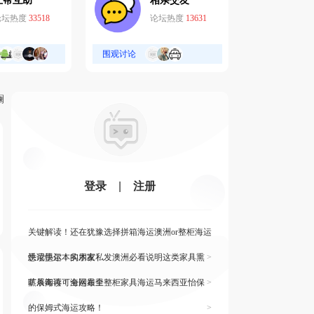
互帮互助
相亲交友
论坛热度
33518
论坛热度
13631
围观讨论
斓
登录
|
注册
关键解读！还在犹豫选择拼箱海运澳洲or整柜海运
悉尼墨尔本的朋友
快读快运！实木家私发澳洲必看说明这类家具熏
>
蒸杀毒再可海运布里
旷展阅读！全网最全整柜家具海运马来西亚怡保
>
的保姆式海运攻略！
>