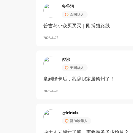
夹谷河
泰国华人
️普吉岛小众买买买｜附捕猫路线
2026-1-27
倥沸
美国华人
拿到绿卡后，我辞职定居德州了！
2026-1-26
gyieletnho
新加坡华人
两个人去趟新加坡，需要准备多少预算？