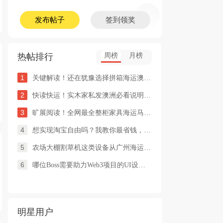
发布帖子
签到领奖
热帖排行
周榜
月榜
1
关键解读！还在犹豫选择拼箱海运澳洲or整柜海运悉尼墨尔本的朋友
2
快读快运！实木家私发澳洲必看说明这类家具熏蒸杀毒再可海运布里
3
旷展阅读！全网最全整柜家具海运马来西亚怡保的保姆式海运攻略！
4
想实现淘宝自由吗？我教你最省钱，最方便的方法
5
农场大棚割草机这类设备从广州海运到澳洲堪培拉过海关需要提供什
6
哪位Boss需要助力Web3项目的UI设计，或qian
明星用户