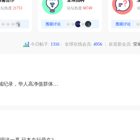
供需合作
全球招聘
论坛热度
21753
论坛热度
68749
围观讨论
围观讨论
今日帖子:
1316
|
全球在线会员:
4956
|
欢迎新会员:
荣
域纪录，华人高净值群体成
现这一幕 日本央行恐在3月