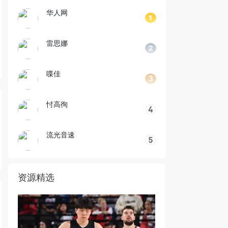
华人网
雷思娜
喋佳
忖高徇
流光音速
资源精选