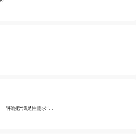
：明确把“满足性需求”排
“缺乏性生活”为由提出离