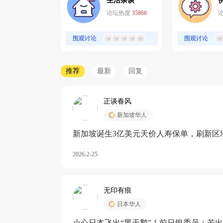
生活杂谈
论坛热度
35866
围观讨论
围观讨论
推荐
最新
回复
正谈春风
新加坡华人
新加坡诞生3亿美元天价人寿保单，刷新区
核心需求方
2026-2-25
无印有痕
日本华人
小心日本飞出“黑天鹅”！前日银委员：若出