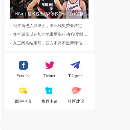
NBA｜杨瀚森出场不到5分钟 2分1篮板
俄罗斯进入残奥会，国际残奥委会决定全面恢复俄罗斯会员资格
多方谴责以在加沙地带军事行动 印度踩踏事件已致36人死亡
九三阅兵结束后，西方不得不重新评估东方力量，这五国表态来了，
Youtube
Twitter
Telegram
版主申请
推荐申请
社区建议