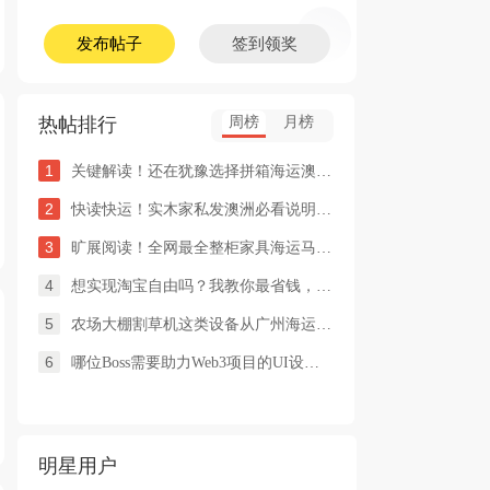
发布帖子
签到领奖
热帖排行
周榜
月榜
1
关键解读！还在犹豫选择拼箱海运澳洲or整柜海运悉尼墨尔本的朋友
2
快读快运！实木家私发澳洲必看说明这类家具熏蒸杀毒再可海运布里
3
旷展阅读！全网最全整柜家具海运马来西亚怡保的保姆式海运攻略！
4
想实现淘宝自由吗？我教你最省钱，最方便的方法
5
农场大棚割草机这类设备从广州海运到澳洲堪培拉过海关需要提供什
6
哪位Boss需要助力Web3项目的UI设计，或qian
明星用户