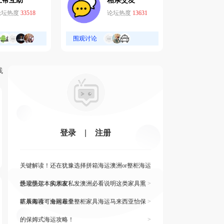
互帮互助
相亲交友
论坛热度
33518
论坛热度
13631
围观讨论
线
登录
|
注册
关键解读！还在犹豫选择拼箱海运澳洲or整柜海运
悉尼墨尔本的朋友
快读快运！实木家私发澳洲必看说明这类家具熏
>
蒸杀毒再可海运布里
旷展阅读！全网最全整柜家具海运马来西亚怡保
>
的保姆式海运攻略！
>