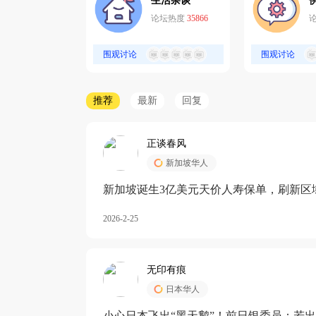
生活杂谈
论坛热度
35866
围观讨论
围观讨论
推荐
最新
回复
正谈春风
新加坡华人
新加坡诞生3亿美元天价人寿保单，刷新区
核心需求方
2026-2-25
无印有痕
日本华人
小心日本飞出“黑天鹅”！前日银委员：若出