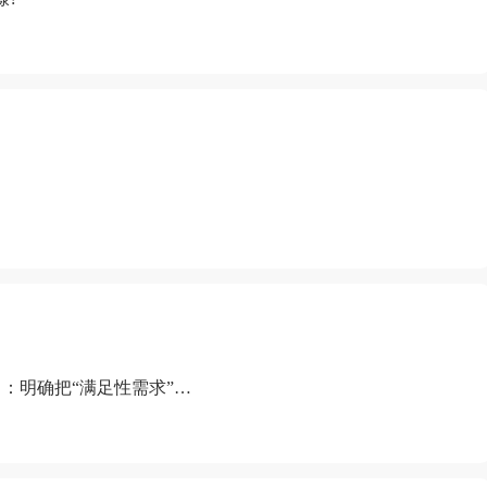
：明确把“满足性需求”排
“缺乏性生活”为由提出离