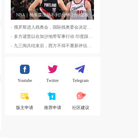
NBA｜杨瀚森出场不到5分钟 2分1篮板
俄罗斯进入残奥会，国际残奥委会决定全面恢复俄罗斯会员资格
多方谴责以在加沙地带军事行动 印度踩踏事件已致36人死亡
九三阅兵结束后，西方不得不重新评估东方力量，这五国表态来了，
Youtube
Twitter
Telegram
版主申请
推荐申请
社区建议