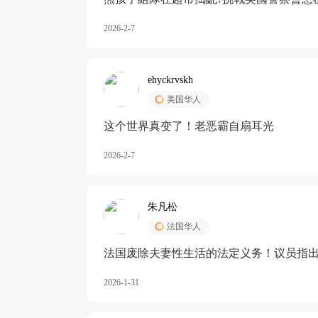
2026-2-7
ehyckrvskh
美国华人
这个世界真变了！老恶霸自扇耳光
2026-2-7
朱凡松
法国华人
法国废除夫妻性生活的法定义务！议员指出
除出法定的“夫妻互助”范畴，以后不能再以
2026-1-31
婚