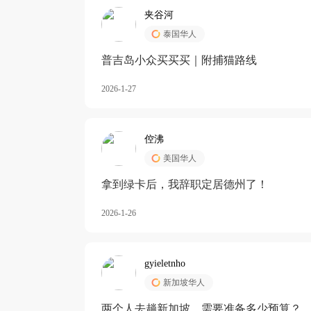
夹谷河
泰国华人
️普吉岛小众买买买｜附捕猫路线
2026-1-27
倥沸
美国华人
拿到绿卡后，我辞职定居德州了！
2026-1-26
gyieletnho
新加坡华人
两个人去趟新加坡，需要准备多少预算？