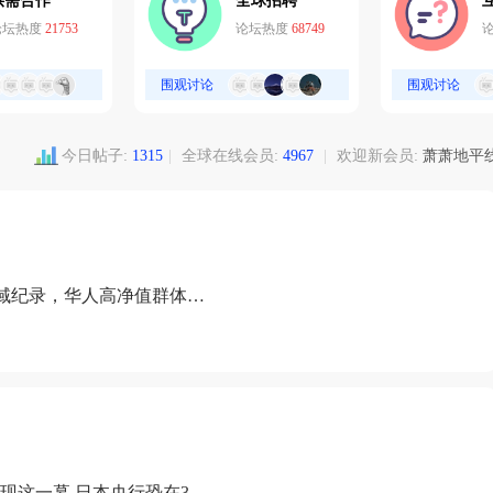
供需合作
全球招聘
论坛热度
21753
论坛热度
68749
围观讨论
围观讨论
今日帖子:
1315
|
全球在线会员:
4967
|
欢迎新会员:
萧萧地平
域纪录，华人高净值群体成
现这一幕 日本央行恐在3月