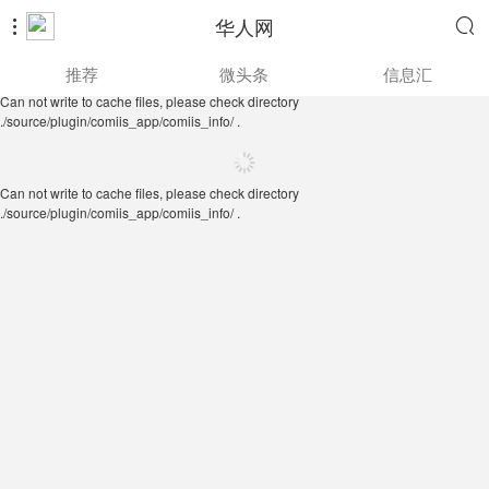
华人网


Can not write to cache files, please check directory
推荐
微头条
信息汇
./source/plugin/comiis_app/comiis_info/ .
Can not write to cache files, please check directory
./source/plugin/comiis_app/comiis_info/ .
Can not write to cache files, please check directory
./source/plugin/comiis_app/comiis_info/ .