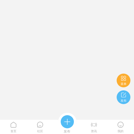

菜单

发布





首页
社区
发布
资讯
我的