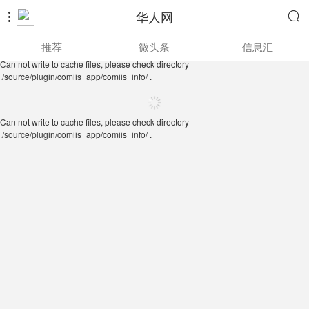
华人网


Can not write to cache files, please check directory
推荐
微头条
信息汇
./source/plugin/comiis_app/comiis_info/ .
Can not write to cache files, please check directory
./source/plugin/comiis_app/comiis_info/ .
Can not write to cache files, please check directory
./source/plugin/comiis_app/comiis_info/ .