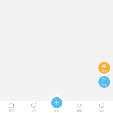

菜单

发布





首页
社区
发布
资讯
我的