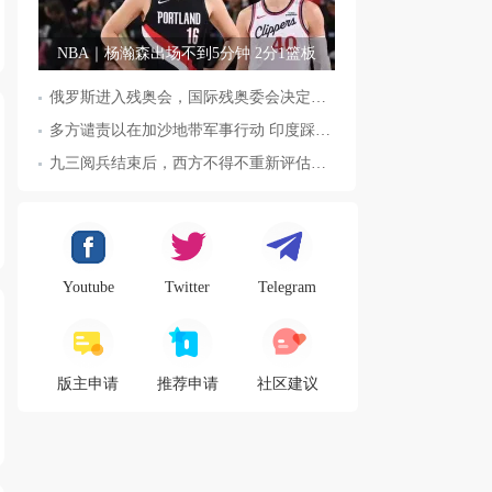
NBA｜杨瀚森出场不到5分钟 2分1篮板
俄罗斯进入残奥会，国际残奥委会决定全面恢复俄罗斯会员资格
多方谴责以在加沙地带军事行动 印度踩踏事件已致36人死亡
九三阅兵结束后，西方不得不重新评估东方力量，这五国表态来了，
Youtube
Twitter
Telegram
版主申请
推荐申请
社区建议