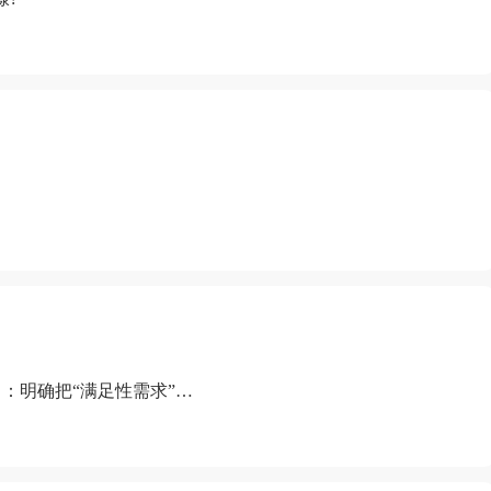
：明确把“满足性需求”排
“缺乏性生活”为由提出离