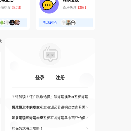
互帮互助
相亲交友
论坛热度
33518
论坛热度
13631
围观讨论
武
登录
|
注册
关键解读！还在犹豫选择拼箱海运澳洲or整柜海运
悉尼墨尔本的朋友
快读快运！实木家私发澳洲必看说明这类家具熏
>
蒸杀毒再可海运布里
旷展阅读！全网最全整柜家具海运马来西亚怡保
>
的保姆式海运攻略！
>