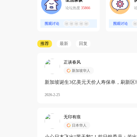
生活杂谈
论坛热度
35866
围观讨论
围观讨论
推荐
最新
回复
正谈春风
新加坡华人
新加坡诞生3亿美元天价人寿保单，刷新区
核心需求方
2026-2-25
无印有痕
日本华人
小心日本飞出“黑天鹅”！前日银委员：若出