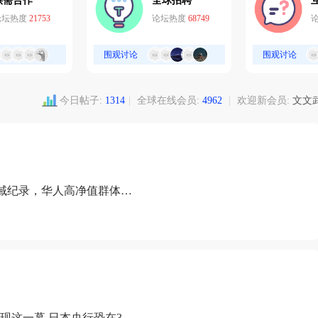
供需合作
全球招聘
论坛热度
21753
论坛热度
68749
围观讨论
围观讨论
今日帖子:
1314
|
全球在线会员:
4962
|
欢迎新会员:
文文
域纪录，华人高净值群体成
现这一幕 日本央行恐在3月