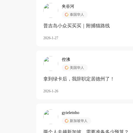
夹谷河
泰国华人
️普吉岛小众买买买｜附捕猫路线
2026-1-27
倥沸
美国华人
拿到绿卡后，我辞职定居德州了！
2026-1-26
gyieletnho
新加坡华人
两个人去趟新加坡，需要准备多少预算？