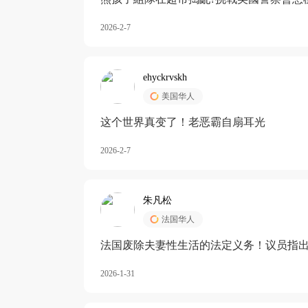
2026-2-7
ehyckrvskh
美国华人
这个世界真变了！老恶霸自扇耳光
2026-2-7
朱凡松
法国华人
法国废除夫妻性生活的法定义务！议员指出
除出法定的“夫妻互助”范畴，以后不能再以
2026-1-31
婚