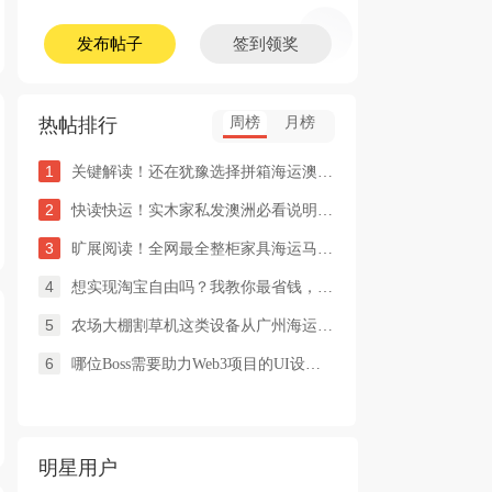
发布帖子
签到领奖
热帖排行
周榜
月榜
1
关键解读！还在犹豫选择拼箱海运澳洲or整柜海运悉尼墨尔本的朋友
2
快读快运！实木家私发澳洲必看说明这类家具熏蒸杀毒再可海运布里
3
旷展阅读！全网最全整柜家具海运马来西亚怡保的保姆式海运攻略！
4
想实现淘宝自由吗？我教你最省钱，最方便的方法
5
农场大棚割草机这类设备从广州海运到澳洲堪培拉过海关需要提供什
6
哪位Boss需要助力Web3项目的UI设计，或qian
明星用户