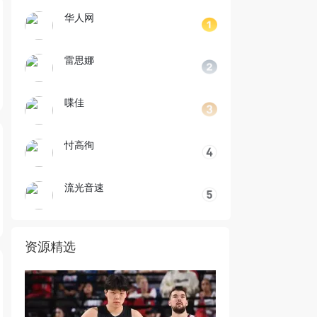
华人网
雷思娜
喋佳
忖高徇
流光音速
资源精选