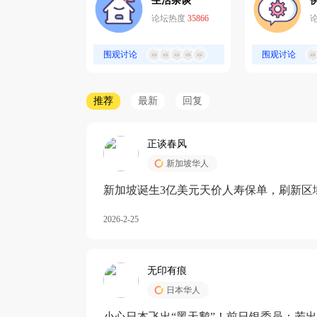
生活杂谈
论坛热度
35866
围观讨论
围观讨论
推荐
最新
回复
正谈春风
新加坡华人
新加坡诞生3亿美元天价人寿保单，刷新区
核心需求方
2026-2-25
无印有痕
日本华人
小心日本飞出“黑天鹅”！前日银委员：若出