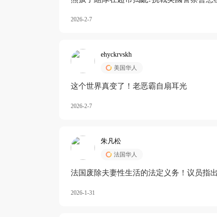
2026-2-7
ehyckrvskh
美国华人
这个世界真变了！老恶霸自扇耳光
2026-2-7
朱凡松
法国华人
法国废除夫妻性生活的法定义务！议员指出
除出法定的“夫妻互助”范畴，以后不能再以
2026-1-31
婚