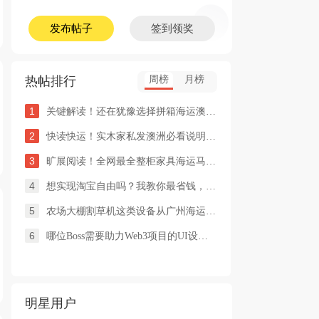
发布帖子
签到领奖
热帖排行
周榜
月榜
1
关键解读！还在犹豫选择拼箱海运澳洲or整柜海运悉尼墨尔本的朋友
2
快读快运！实木家私发澳洲必看说明这类家具熏蒸杀毒再可海运布里
3
旷展阅读！全网最全整柜家具海运马来西亚怡保的保姆式海运攻略！
4
想实现淘宝自由吗？我教你最省钱，最方便的方法
5
农场大棚割草机这类设备从广州海运到澳洲堪培拉过海关需要提供什
6
哪位Boss需要助力Web3项目的UI设计，或qian
明星用户