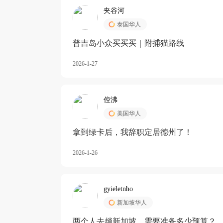
夹谷河
泰国华人
️普吉岛小众买买买｜附捕猫路线
2026-1-27
倥沸
美国华人
拿到绿卡后，我辞职定居德州了！
2026-1-26
gyieletnho
新加坡华人
两个人去趟新加坡，需要准备多少预算？