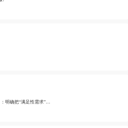
：明确把“满足性需求”排
“缺乏性生活”为由提出离