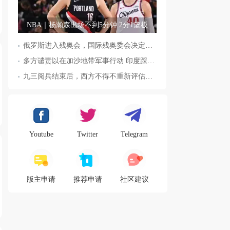
NBA｜杨瀚森出场不到5分钟 2分1篮板
俄罗斯进入残奥会，国际残奥委会决定全面恢复俄罗斯会员资格
多方谴责以在加沙地带军事行动 印度踩踏事件已致36人死亡
九三阅兵结束后，西方不得不重新评估东方力量，这五国表态来了，
Youtube
Twitter
Telegram
版主申请
推荐申请
社区建议