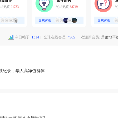
供需合作
全球招聘
论坛热度
21753
论坛热度
68749
围观讨论
围观讨论
今日帖子:
1314
|
全球在线会员:
4965
|
欢迎新会员:
萧萧地平
域纪录，华人高净值群体成
现这一幕 日本央行恐在3月