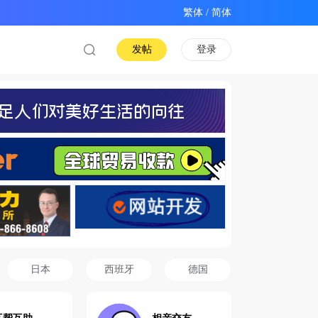
/
发帖
登录
日本
西班牙
德国