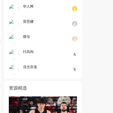
华人网
雷思娜
喋佳
忖高徇
流光音速
资源精选