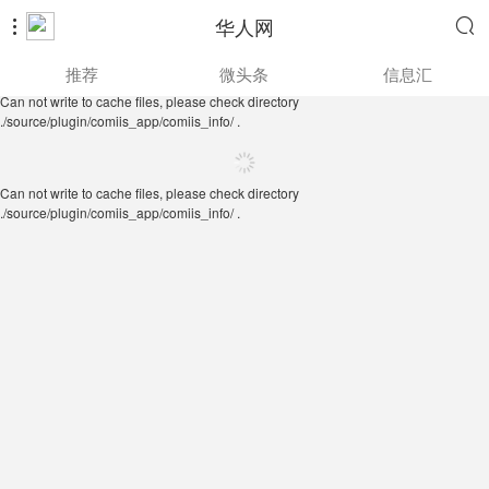
华人网


Can not write to cache files, please check directory
推荐
微头条
信息汇
./source/plugin/comiis_app/comiis_info/ .
Can not write to cache files, please check directory
./source/plugin/comiis_app/comiis_info/ .
Can not write to cache files, please check directory
./source/plugin/comiis_app/comiis_info/ .