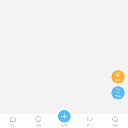

菜单

发布





首页
社区
发布
资讯
我的