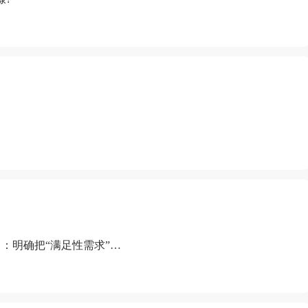
：明确把“满足性需求”排
“缺乏性生活”为由提出离