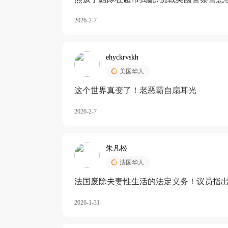
2026-2-7
ehyckrvskh
美国华人
这个世界真变了！老恶霸自扇耳光
2026-2-7
朱凡松
法国华人
法国废除夫妻性生活的法定义务！议员指出
除出法定的“夫妻互助”范畴，以后不能再以
2026-1-31
婚