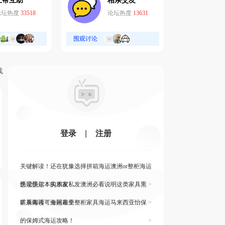
互帮互助
相亲交友
论坛热度
33518
论坛热度
13631
围观讨论
线
登录
|
注册
关键解读！还在犹豫选择拼箱海运澳洲or整柜海运
悉尼墨尔本的朋友
快读快运！实木家私发澳洲必看说明这类家具熏
>
蒸杀毒再可海运布里
旷展阅读！全网最全整柜家具海运马来西亚怡保
>
的保姆式海运攻略！
>