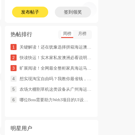
发布帖子
签到领奖
热帖排行
周榜
月榜
1
关键解读！还在犹豫选择拼箱海运澳洲or整柜海运悉尼墨尔本的朋友
2
快读快运！实木家私发澳洲必看说明这类家具熏蒸杀毒再可海运布里
3
旷展阅读！全网最全整柜家具海运马来西亚怡保的保姆式海运攻略！
4
想实现淘宝自由吗？我教你最省钱，最方便的方法
5
农场大棚割草机这类设备从广州海运到澳洲堪培拉过海关需要提供什
6
哪位Boss需要助力Web3项目的UI设计，或qian
明星用户