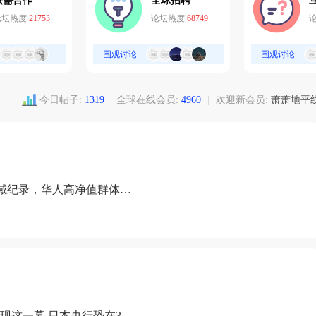
供需合作
全球招聘
论坛热度
21753
论坛热度
68749
围观讨论
围观讨论
今日帖子:
1319
|
全球在线会员:
4960
|
欢迎新会员:
萧萧地平
域纪录，华人高净值群体成
现这一幕 日本央行恐在3月