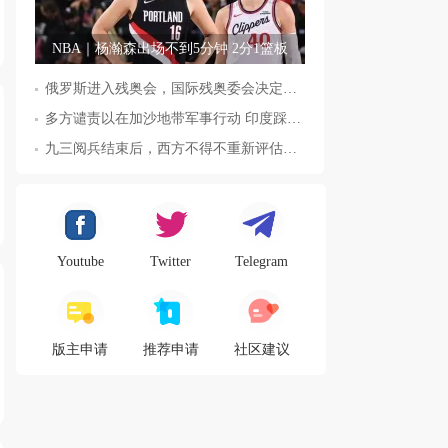
NBA｜杨瀚森出场不到5分钟 2分1篮板
俄罗斯进入残奥会，国际残奥委会决定全面恢复俄罗斯会员资格
多方谴责以在加沙地带军事行动 印度踩踏事件已致36人死亡
九三阅兵结束后，西方不得不重新评估东方力量，这五国表态来了，
Youtube
Twitter
Telegram
版主申请
推荐申请
社区建议