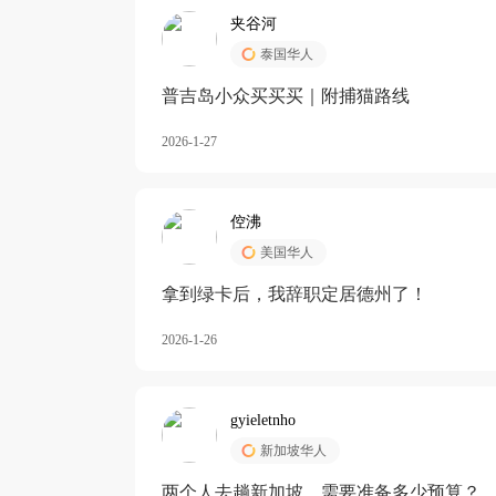
夹谷河
泰国华人
️普吉岛小众买买买｜附捕猫路线
2026-1-27
倥沸
美国华人
拿到绿卡后，我辞职定居德州了！
2026-1-26
gyieletnho
新加坡华人
两个人去趟新加坡，需要准备多少预算？