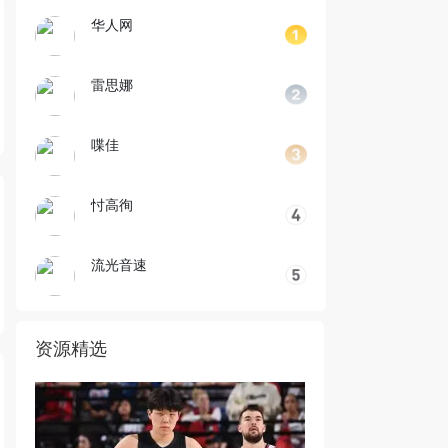
华人网
雷思娜
喋佳
忖高徇
流光音速
资源精选