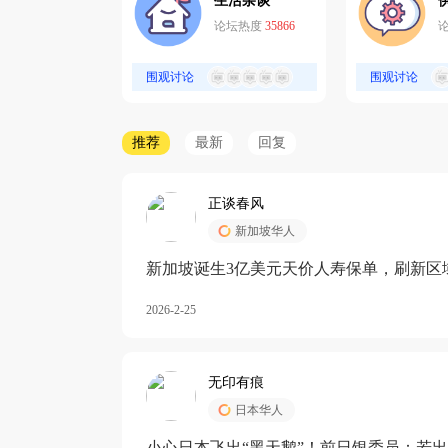
生活杂谈
论坛热度
35866
围观讨论
围观讨论
推荐
最新
回复
正谈春风
新加坡华人
新加坡诞生3亿美元天价人寿保单，刷新区
核心需求方
2026-2-25
无印有痕
日本华人
小心日本飞出“黑天鹅”！前日银委员：若出