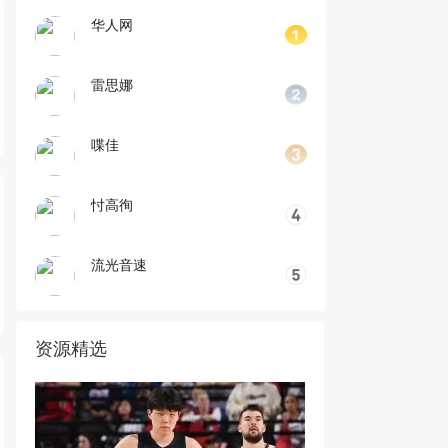
华人网
雷思娜
喋佳
忖高徇
流光音速
资源精选