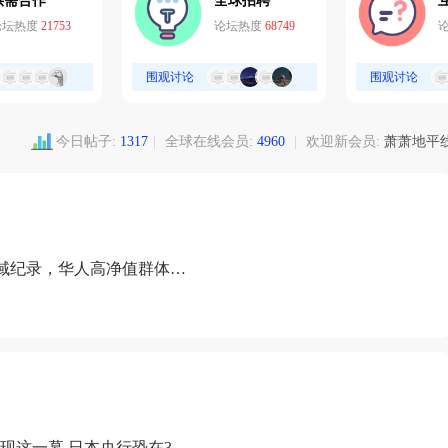
供需合作
全球招聘
论坛热度
21753
论坛热度
68749
围观讨论
围观讨论
今日帖子:
1317
|
全球在线会员:
4960
|
欢迎新会员:
萧萧地平
域纪录，华人高净值群体成
现这一幕 日本央行恐在3月