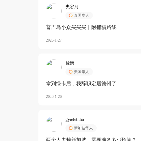
夹谷河
泰国华人
️普吉岛小众买买买｜附捕猫路线
2026-1-27
倥沸
美国华人
拿到绿卡后，我辞职定居德州了！
2026-1-26
gyieletnho
新加坡华人
两个人去趟新加坡，需要准备多少预算？