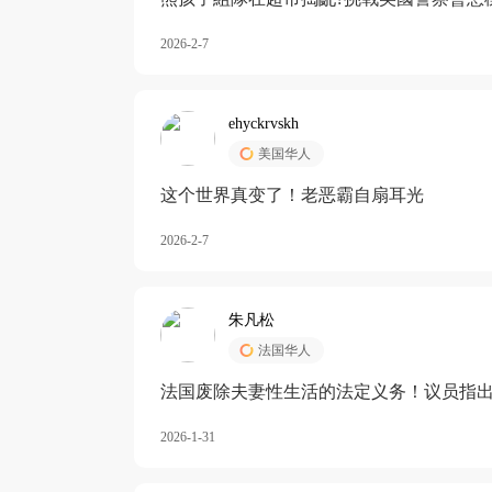
2026-2-7
ehyckrvskh
美国华人
这个世界真变了！老恶霸自扇耳光
2026-2-7
朱凡松
法国华人
法国废除夫妻性生活的法定义务！议员指出
除出法定的“夫妻互助”范畴，以后不能再以
2026-1-31
婚