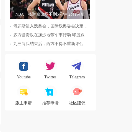
NBA｜杨瀚森出场不到5分钟 2分1篮板
俄罗斯进入残奥会，国际残奥委会决定全面恢复俄罗斯会员资格
多方谴责以在加沙地带军事行动 印度踩踏事件已致36人死亡
九三阅兵结束后，西方不得不重新评估东方力量，这五国表态来了，
Youtube
Twitter
Telegram
版主申请
推荐申请
社区建议