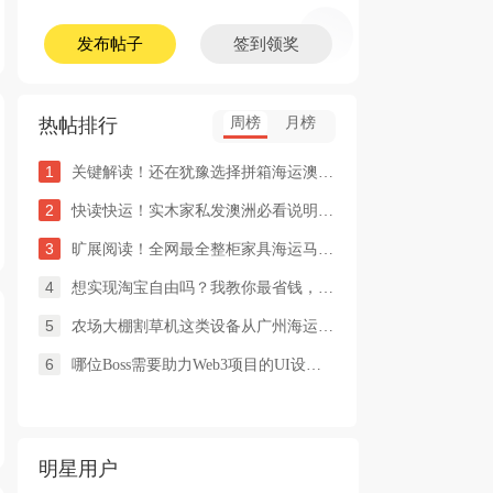
发布帖子
签到领奖
热帖排行
周榜
月榜
1
关键解读！还在犹豫选择拼箱海运澳洲or整柜海运悉尼墨尔本的朋友
2
快读快运！实木家私发澳洲必看说明这类家具熏蒸杀毒再可海运布里
3
旷展阅读！全网最全整柜家具海运马来西亚怡保的保姆式海运攻略！
4
想实现淘宝自由吗？我教你最省钱，最方便的方法
5
农场大棚割草机这类设备从广州海运到澳洲堪培拉过海关需要提供什
6
哪位Boss需要助力Web3项目的UI设计，或qian
明星用户