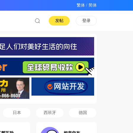
/
发帖
登录
日本
西班牙
德国