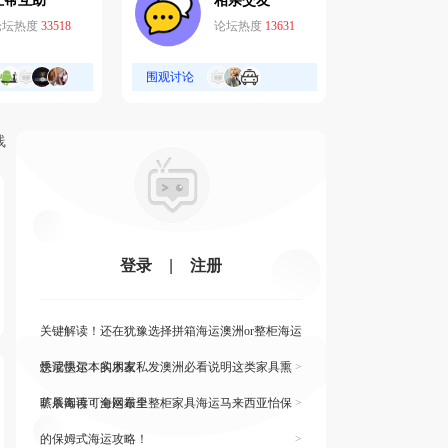
互帮互助
相亲交友
论坛热度
33518
论坛热度
13631
围观讨论
线
登录
|
注册
关键解读！还在犹豫选择拼箱海运澳洲or整柜海运
悉尼墨尔本的朋友
快读快运！实木家私发澳洲必看说明这类家具熏
>
蒸杀毒再可海运布里
旷展阅读！全网最全整柜家具海运马来西亚怡保
>
的保姆式海运攻略！
>