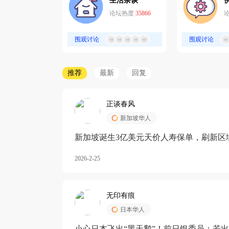
生活杂谈
论坛热度
35866
围观讨论
围观讨论
推荐
最新
回复
正谈春风
新加坡华人
新加坡诞生3亿美元天价人寿保单，刷新区
核心需求方
2026-2-25
无印有痕
日本华人
小心日本飞出“黑天鹅”！前日银委员：若出