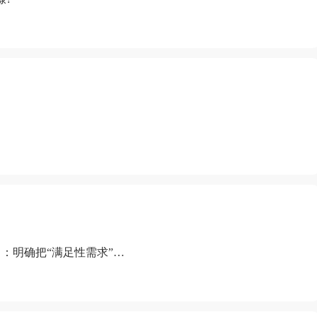
：明确把“满足性需求”排
“缺乏性生活”为由提出离