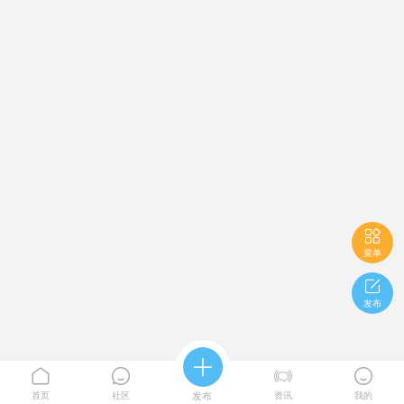

菜单

发布





首页
社区
发布
资讯
我的