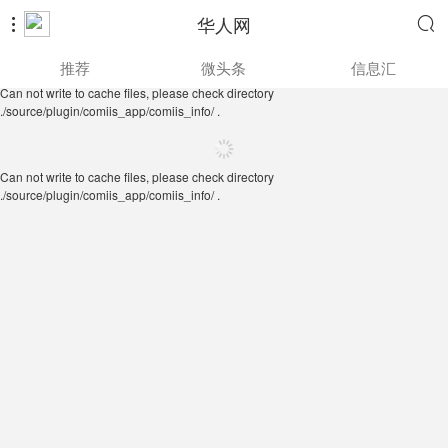
华人网


Can not write to cache files, please check directory
推荐
微头条
信息汇
./source/plugin/comiis_app/comiis_info/ .
Can not write to cache files, please check directory
./source/plugin/comiis_app/comiis_info/ .
Can not write to cache files, please check directory
./source/plugin/comiis_app/comiis_info/ .