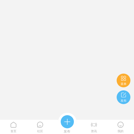

菜单

发布





首页
社区
发布
资讯
我的