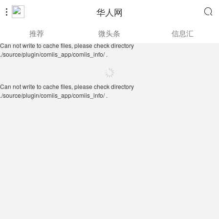
华人网


Can not write to cache files, please check directory
推荐
微头条
信息汇
./source/plugin/comiis_app/comiis_info/ .
Can not write to cache files, please check directory
./source/plugin/comiis_app/comiis_info/ .
Can not write to cache files, please check directory
./source/plugin/comiis_app/comiis_info/ .