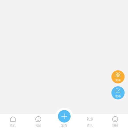

菜单

发布





首页
社区
发布
资讯
我的