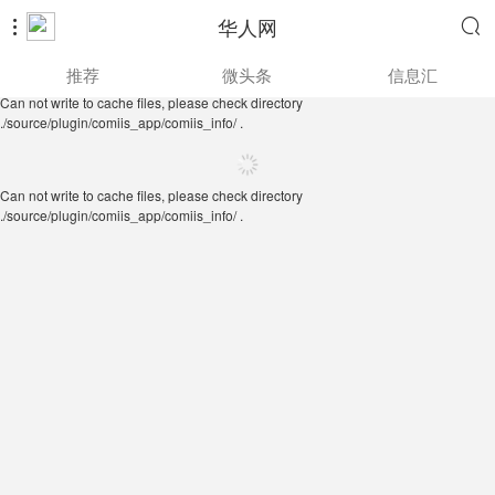
华人网


Can not write to cache files, please check directory
推荐
微头条
信息汇
./source/plugin/comiis_app/comiis_info/ .
Can not write to cache files, please check directory
./source/plugin/comiis_app/comiis_info/ .
Can not write to cache files, please check directory
./source/plugin/comiis_app/comiis_info/ .