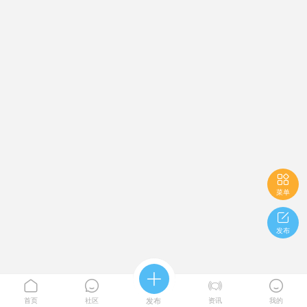

菜单

发布





首页
社区
发布
资讯
我的