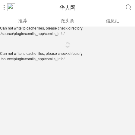
华人网


Can not write to cache files, please check directory
推荐
微头条
信息汇
./source/plugin/comiis_app/comiis_info/ .
Can not write to cache files, please check directory
./source/plugin/comiis_app/comiis_info/ .
Can not write to cache files, please check directory
./source/plugin/comiis_app/comiis_info/ .