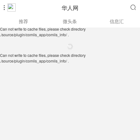
华人网


Can not write to cache files, please check directory
推荐
微头条
信息汇
./source/plugin/comiis_app/comiis_info/ .
Can not write to cache files, please check directory
./source/plugin/comiis_app/comiis_info/ .
Can not write to cache files, please check directory
./source/plugin/comiis_app/comiis_info/ .