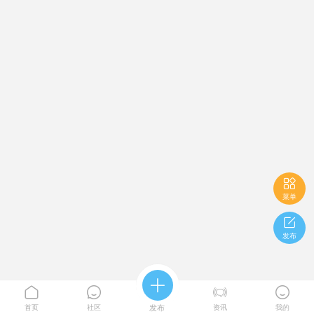

菜单

发布





首页
社区
发布
资讯
我的