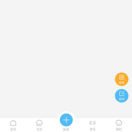

菜单

发布





首页
社区
发布
资讯
我的