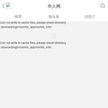
华人网


Can not write to cache files, please check directory
推荐
微头条
信息汇
./source/plugin/comiis_app/comiis_info/ .
Can not write to cache files, please check directory
./source/plugin/comiis_app/comiis_info/ .
Can not write to cache files, please check directory
./source/plugin/comiis_app/comiis_info/ .