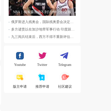
NBA｜杨瀚森出场不到5分钟 2分1篮板
俄罗斯进入残奥会，国际残奥委会决定全面恢复俄罗斯会员资格
多方谴责以在加沙地带军事行动 印度踩踏事件已致36人死亡
九三阅兵结束后，西方不得不重新评估东方力量，这五国表态来了，
Youtube
Twitter
Telegram
版主申请
推荐申请
社区建议