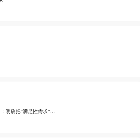
：明确把“满足性需求”排
“缺乏性生活”为由提出离