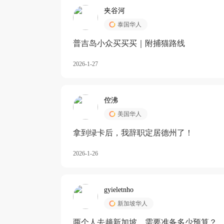
夹谷河
泰国华人
️普吉岛小众买买买｜附捕猫路线
2026-1-27
倥沸
美国华人
拿到绿卡后，我辞职定居德州了！
2026-1-26
gyieletnho
新加坡华人
两个人去趟新加坡，需要准备多少预算？