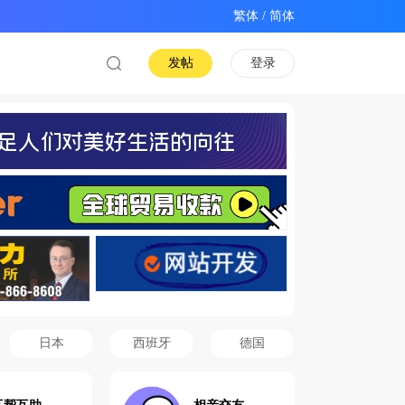
/
发帖
登录
日本
西班牙
德国