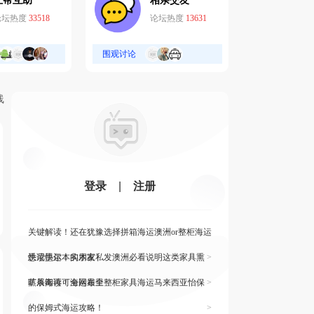
互帮互助
相亲交友
论坛热度
33518
论坛热度
13631
围观讨论
线
登录
|
注册
关键解读！还在犹豫选择拼箱海运澳洲or整柜海运
悉尼墨尔本的朋友
快读快运！实木家私发澳洲必看说明这类家具熏
>
蒸杀毒再可海运布里
旷展阅读！全网最全整柜家具海运马来西亚怡保
>
的保姆式海运攻略！
>