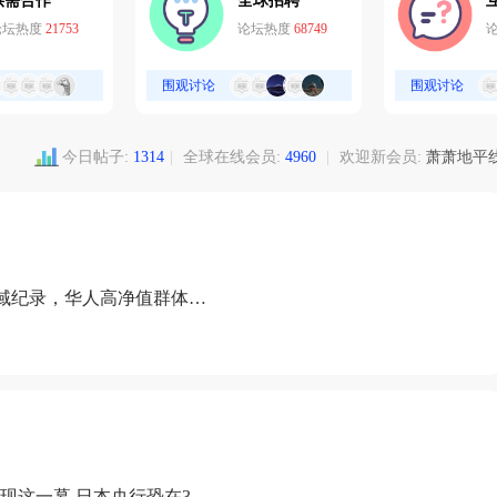
供需合作
全球招聘
论坛热度
21753
论坛热度
68749
围观讨论
围观讨论
今日帖子:
1314
|
全球在线会员:
4960
|
欢迎新会员:
萧萧地平
域纪录，华人高净值群体成
现这一幕 日本央行恐在3月