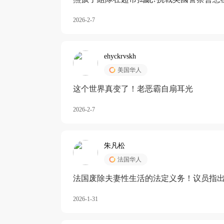
2026-2-7
ehyckrvskh
美国华人
这个世界真变了！老恶霸自扇耳光
2026-2-7
朱凡松
法国华人
法国废除夫妻性生活的法定义务！议员指出
除出法定的“夫妻互助”范畴，以后不能再以
2026-1-31
婚