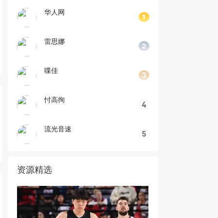
华人网
雷思娜
喋佳
忖高徇
流光音速
资源精选