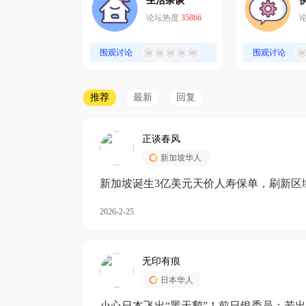
生活杂谈
论坛热度
35866
围观讨论
围观讨论
推荐
最新
回复
正谈春风
新加坡华人
新加坡诞生3亿美元天价人寿保单，刷新区
核心需求方
2026-2-25
无印有痕
日本华人
小心日本飞出“黑天鹅”！前日银委员：若出