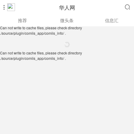
华人网


Can not write to cache files, please check directory
推荐
微头条
信息汇
./source/plugin/comiis_app/comiis_info/ .
Can not write to cache files, please check directory
./source/plugin/comiis_app/comiis_info/ .
Can not write to cache files, please check directory
./source/plugin/comiis_app/comiis_info/ .