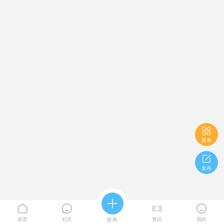

菜单

发布





首页
社区
发布
资讯
我的