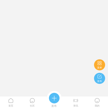

菜单

发布





首页
社区
发布
资讯
我的