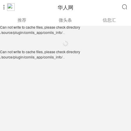
华人网


Can not write to cache files, please check directory
推荐
微头条
信息汇
./source/plugin/comiis_app/comiis_info/ .
Can not write to cache files, please check directory
./source/plugin/comiis_app/comiis_info/ .
Can not write to cache files, please check directory
./source/plugin/comiis_app/comiis_info/ .