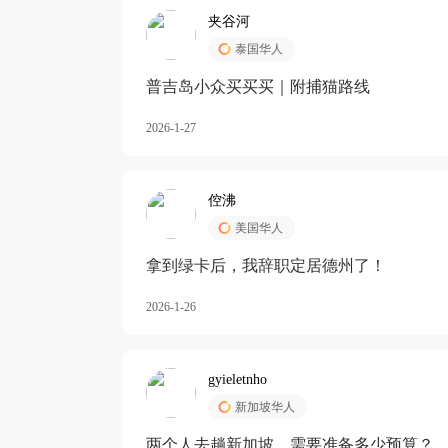
夹谷河
泰国华人
️普吉岛小众买买买｜附捕猫路线
2026-1-27
倥沸
美国华人
拿到绿卡后，我辞职定居德州了！
2026-1-26
gyieletnho
新加坡华人
两个人去趟新加坡，需要准备多少预算？