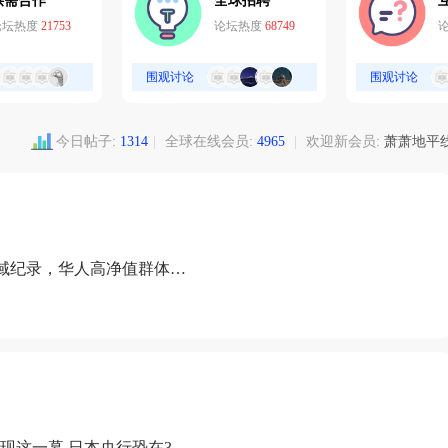
供需合作
全球招聘
论坛热度
21753
论坛热度
68749
围观讨论
围观讨论
今日帖子:
1314
|
全球在线会员:
4965
|
欢迎新会员:
萧萧地平
域纪录，华人高净值群体成
现这一幕 日本央行恐在3月