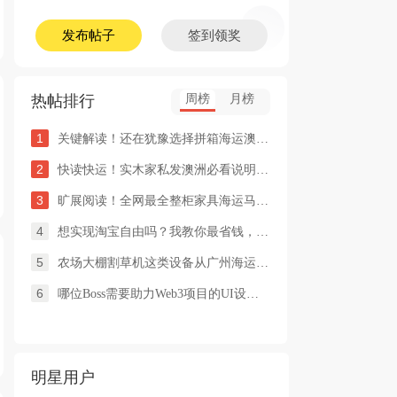
发布帖子
签到领奖
热帖排行
周榜
月榜
1
关键解读！还在犹豫选择拼箱海运澳洲or整柜海运悉尼墨尔本的朋友
2
快读快运！实木家私发澳洲必看说明这类家具熏蒸杀毒再可海运布里
3
旷展阅读！全网最全整柜家具海运马来西亚怡保的保姆式海运攻略！
4
想实现淘宝自由吗？我教你最省钱，最方便的方法
5
农场大棚割草机这类设备从广州海运到澳洲堪培拉过海关需要提供什
6
哪位Boss需要助力Web3项目的UI设计，或qian
明星用户