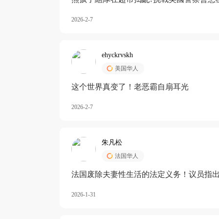
2026-2-7
ehyckrvskh
美国华人
这个世界真变了！老恶霸自扇耳光
2026-2-7
朱凡松
法国华人
法国废除夫妻性生活的法定义务！议员指出
除出法定的“夫妻互助”范畴，以后不能再以
2026-1-31
婚