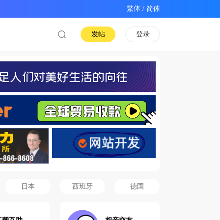
/
发帖
登录
日本
西班牙
德国