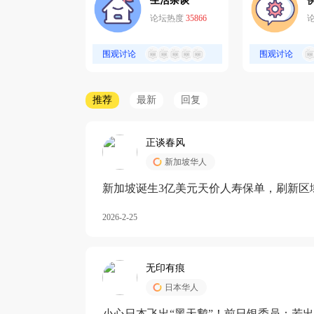
生活杂谈
论坛热度
35866
围观讨论
围观讨论
推荐
最新
回复
正谈春风
新加坡华人
新加坡诞生3亿美元天价人寿保单，刷新区
核心需求方
2026-2-25
无印有痕
日本华人
小心日本飞出“黑天鹅”！前日银委员：若出