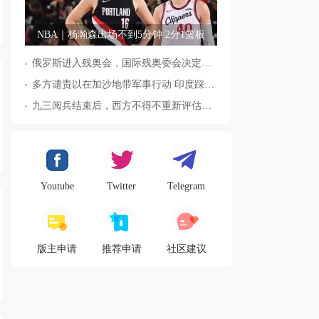
NBA｜杨瀚森出场不到5分钟 2分1篮板
俄罗斯进入残奥会，国际残奥委会决定全面恢复俄罗斯会员资格
多方谴责以在加沙地带军事行动 印度踩踏事件已致36人死亡
九三阅兵结束后，西方不得不重新评估东方力量，这五国表态来了，
Youtube
Twitter
Telegram
版主申请
推荐申请
社区建议