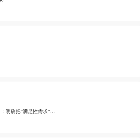
：明确把“满足性需求”排
“缺乏性生活”为由提出离