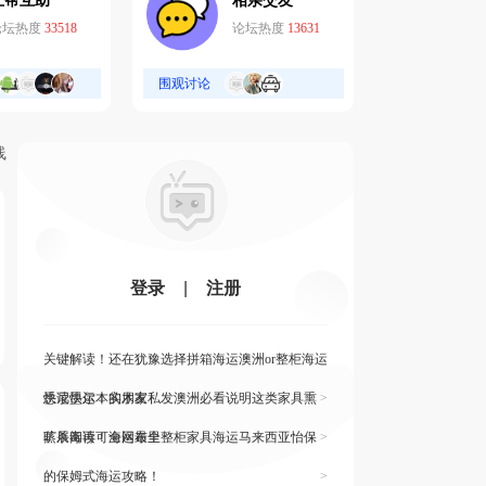
互帮互助
相亲交友
论坛热度
33518
论坛热度
13631
围观讨论
线
登录
|
注册
关键解读！还在犹豫选择拼箱海运澳洲or整柜海运
悉尼墨尔本的朋友
快读快运！实木家私发澳洲必看说明这类家具熏
>
蒸杀毒再可海运布里
旷展阅读！全网最全整柜家具海运马来西亚怡保
>
的保姆式海运攻略！
>