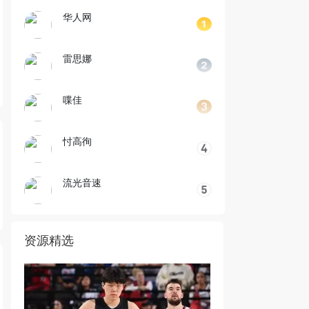
华人网
雷思娜
喋佳
忖高徇
流光音速
资源精选