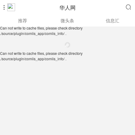
华人网


Can not write to cache files, please check directory
推荐
微头条
信息汇
./source/plugin/comiis_app/comiis_info/ .
Can not write to cache files, please check directory
./source/plugin/comiis_app/comiis_info/ .
Can not write to cache files, please check directory
./source/plugin/comiis_app/comiis_info/ .