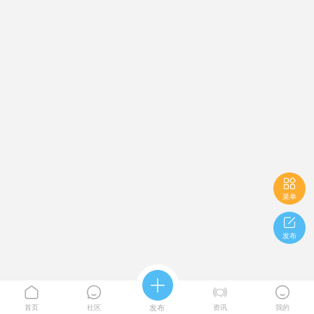

菜单

发布





首页
社区
发布
资讯
我的