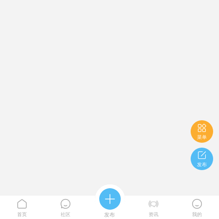

菜单

发布





首页
社区
发布
资讯
我的