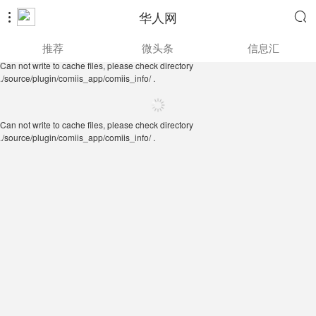
华人网


Can not write to cache files, please check directory
推荐
微头条
信息汇
./source/plugin/comiis_app/comiis_info/ .
Can not write to cache files, please check directory
./source/plugin/comiis_app/comiis_info/ .
Can not write to cache files, please check directory
./source/plugin/comiis_app/comiis_info/ .