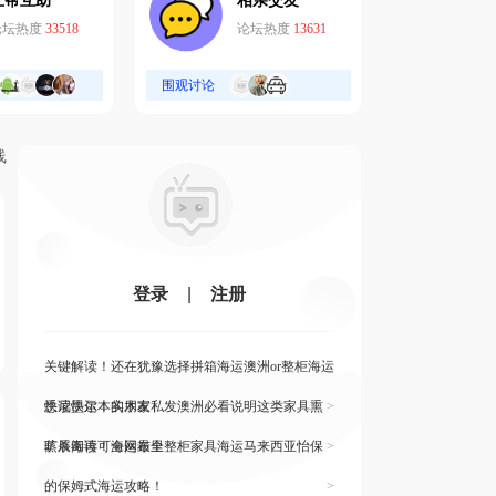
互帮互助
相亲交友
论坛热度
33518
论坛热度
13631
围观讨论
线
登录
|
注册
关键解读！还在犹豫选择拼箱海运澳洲or整柜海运
悉尼墨尔本的朋友
快读快运！实木家私发澳洲必看说明这类家具熏
>
蒸杀毒再可海运布里
旷展阅读！全网最全整柜家具海运马来西亚怡保
>
的保姆式海运攻略！
>