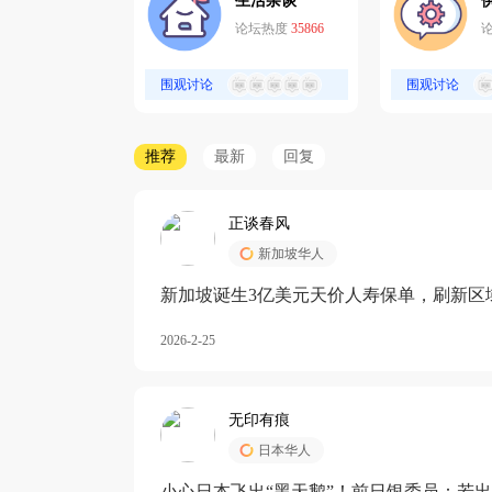
生活杂谈
论坛热度
35866
围观讨论
围观讨论
推荐
最新
回复
正谈春风
新加坡华人
新加坡诞生3亿美元天价人寿保单，刷新区
核心需求方
2026-2-25
无印有痕
日本华人
小心日本飞出“黑天鹅”！前日银委员：若出