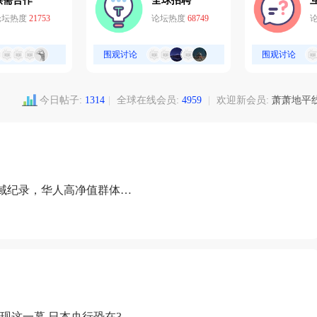
供需合作
全球招聘
论坛热度
21753
论坛热度
68749
围观讨论
围观讨论
今日帖子:
1314
|
全球在线会员:
4959
|
欢迎新会员:
萧萧地平
域纪录，华人高净值群体成
现这一幕 日本央行恐在3月