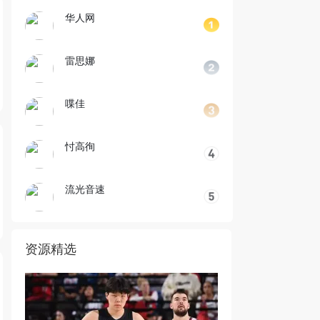
华人网
雷思娜
喋佳
忖高徇
流光音速
资源精选