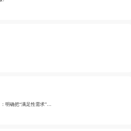
：明确把“满足性需求”排
“缺乏性生活”为由提出离