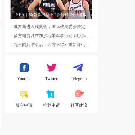
NBA｜杨瀚森出场不到5分钟 2分1篮板
俄罗斯进入残奥会，国际残奥委会决定全面恢复俄罗斯会员资格
多方谴责以在加沙地带军事行动 印度踩踏事件已致36人死亡
九三阅兵结束后，西方不得不重新评估东方力量，这五国表态来了，
Youtube
Twitter
Telegram
版主申请
推荐申请
社区建议