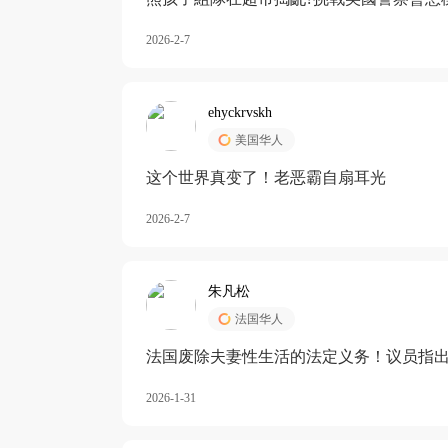
2026-2-7
ehyckrvskh
美国华人
这个世界真变了！老恶霸自扇耳光
2026-2-7
朱凡松
法国华人
法国废除夫妻性生活的法定义务！议员指出
除出法定的“夫妻互助”范畴，以后不能再以
2026-1-31
婚