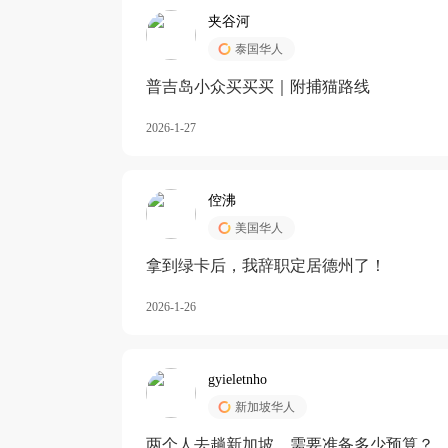
夹谷河
泰国华人
️普吉岛小众买买买｜附捕猫路线
2026-1-27
倥沸
美国华人
拿到绿卡后，我辞职定居德州了！
2026-1-26
gyieletnho
新加坡华人
两个人去趟新加坡，需要准备多少预算？