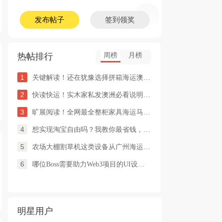
发布帖子
签到领奖
热帖排行
周榜
月榜
1
关键解读！还在犹豫选择拼箱海运澳洲or整柜海运悉尼墨尔本的朋友
2
快读快运！实木家私发澳洲必看说明这类家具熏蒸杀毒再可海运布里
3
旷展阅读！全网最全整柜家具海运马来西亚怡保的保姆式海运攻略！
4
想实现淘宝自由吗？我教你最省钱，最方便的方法
5
农场大棚割草机这类设备从广州海运到澳洲堪培拉过海关需要提供什
6
哪位Boss需要助力Web3项目的UI设计，或qian
明星用户