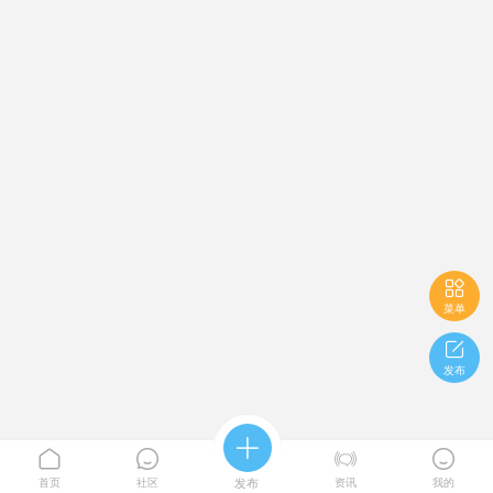

菜单

发布





首页
社区
发布
资讯
我的