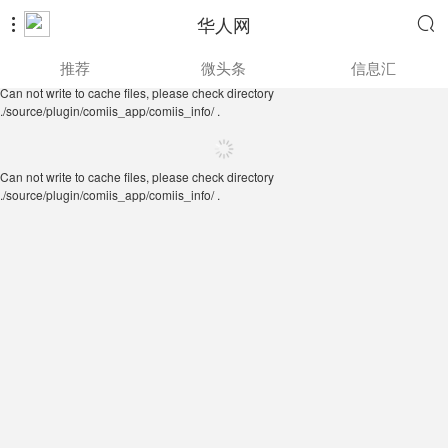
华人网


Can not write to cache files, please check directory
推荐
微头条
信息汇
./source/plugin/comiis_app/comiis_info/ .
Can not write to cache files, please check directory
./source/plugin/comiis_app/comiis_info/ .
Can not write to cache files, please check directory
./source/plugin/comiis_app/comiis_info/ .