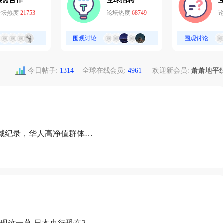
供需合作
全球招聘
论坛热度
21753
论坛热度
68749
围观讨论
围观讨论
今日帖子:
1314
|
全球在线会员:
4961
|
欢迎新会员:
萧萧地平
域纪录，华人高净值群体成
现这一幕 日本央行恐在3月