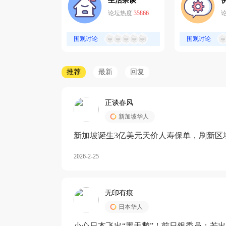
生活杂谈
论坛热度
35866
围观讨论
围观讨论
推荐
最新
回复
正谈春风
新加坡华人
新加坡诞生3亿美元天价人寿保单，刷新区
核心需求方
2026-2-25
无印有痕
日本华人
小心日本飞出“黑天鹅”！前日银委员：若出