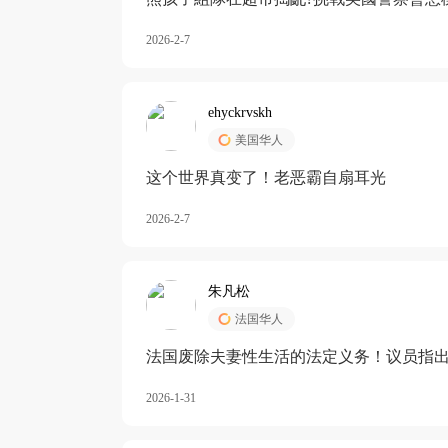
2026-2-7
ehyckrvskh
美国华人
这个世界真变了！老恶霸自扇耳光
2026-2-7
朱凡松
法国华人
法国废除夫妻性生活的法定义务！议员指出
除出法定的“夫妻互助”范畴，以后不能再以
2026-1-31
婚