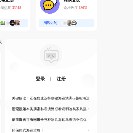
互帮互助
相亲交友
论坛热度
33518
论坛热度
13631
围观讨论
线
登录
|
注册
关键解读！还在犹豫选择拼箱海运澳洲or整柜海运
悉尼墨尔本的朋友
快读快运！实木家私发澳洲必看说明这类家具熏
>
蒸杀毒再可海运布里
旷展阅读！全网最全整柜家具海运马来西亚怡保
>
的保姆式海运攻略！
>