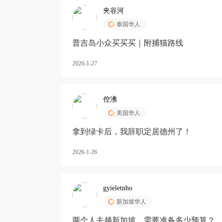
夹谷河
泰国华人
️普吉岛小众买买买｜附捕猫路线
2026-1-27
倥沸
美国华人
拿到绿卡后，我辞职定居德州了！
2026-1-26
gyieletnho
新加坡华人
两个人去趟新加坡，需要准备多少预算？