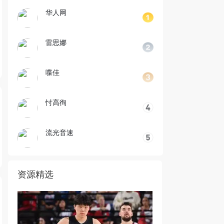
华人网
雷思娜
喋佳
忖高徇
流光音速
资源精选