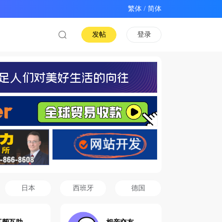
/
发帖
登录
日本
西班牙
德国