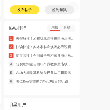
发布帖子
签到领奖
热帖排行
周榜
月榜
1
关键解读！还在犹豫选择拼箱海运澳洲or整柜海运悉尼墨尔本的朋友
2
快读快运！实木家私发澳洲必看说明这类家具熏蒸杀毒再可海运布里
3
旷展阅读！全网最全整柜家具海运马来西亚怡保的保姆式海运攻略！
4
想实现淘宝自由吗？我教你最省钱，最方便的方法
5
农场大棚割草机这类设备从广州海运到澳洲堪培拉过海关需要提供什
6
哪位Boss需要助力Web3项目的UI设计，或qian
明星用户