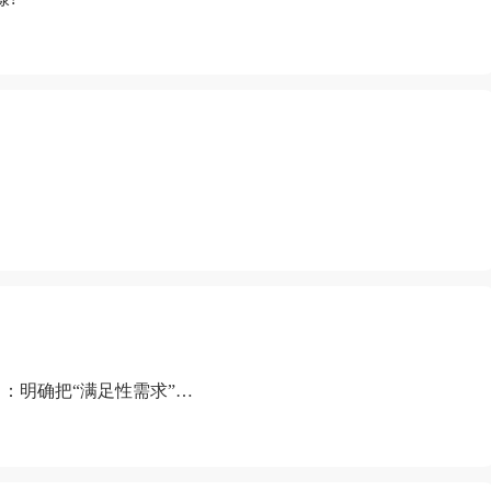
：明确把“满足性需求”排
“缺乏性生活”为由提出离