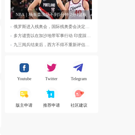
NBA｜杨瀚森出场不到5分钟 2分1篮板
俄罗斯进入残奥会，国际残奥委会决定全面恢复俄罗斯会员资格
多方谴责以在加沙地带军事行动 印度踩踏事件已致36人死亡
九三阅兵结束后，西方不得不重新评估东方力量，这五国表态来了，
Youtube
Twitter
Telegram
版主申请
推荐申请
社区建议