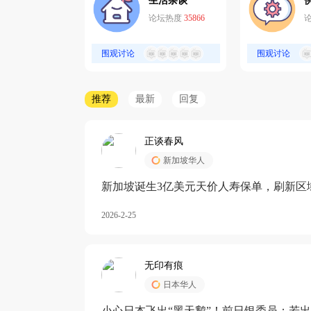
生活杂谈
论坛热度
35866
围观讨论
围观讨论
推荐
最新
回复
正谈春风
新加坡华人
新加坡诞生3亿美元天价人寿保单，刷新区
核心需求方
2026-2-25
无印有痕
日本华人
小心日本飞出“黑天鹅”！前日银委员：若出