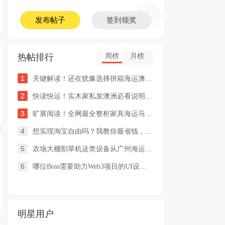
发布帖子
签到领奖
热帖排行
周榜
月榜
1
关键解读！还在犹豫选择拼箱海运澳洲or整柜海运悉尼墨尔本的朋友
2
快读快运！实木家私发澳洲必看说明这类家具熏蒸杀毒再可海运布里
3
旷展阅读！全网最全整柜家具海运马来西亚怡保的保姆式海运攻略！
4
想实现淘宝自由吗？我教你最省钱，最方便的方法
5
农场大棚割草机这类设备从广州海运到澳洲堪培拉过海关需要提供什
6
哪位Boss需要助力Web3项目的UI设计，或qian
明星用户