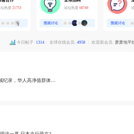
供需合作
全球招聘
论坛热度
21753
论坛热度
68749
围观讨论
围观讨论
今日帖子:
1314
|
全球在线会员:
4958
|
欢迎新会员:
萧萧地平
域纪录，华人高净值群体成
现这一幕 日本央行恐在3月