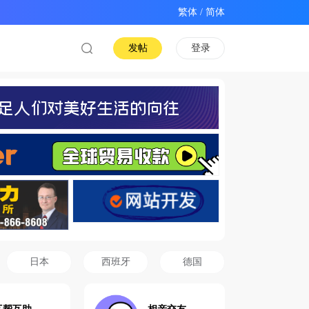
/
发帖
登录
日本
西班牙
德国