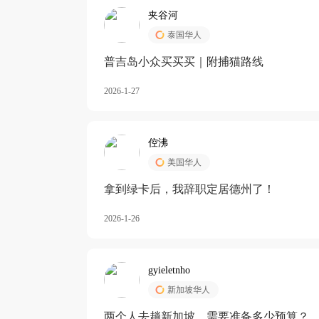
夹谷河
泰国华人
️普吉岛小众买买买｜附捕猫路线
2026-1-27
倥沸
美国华人
拿到绿卡后，我辞职定居德州了！
2026-1-26
gyieletnho
新加坡华人
两个人去趟新加坡，需要准备多少预算？