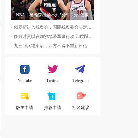
NBA｜杨瀚森出场不到5分钟 2分1篮板
俄罗斯进入残奥会，国际残奥委会决定全面恢复俄罗斯会员资格
多方谴责以在加沙地带军事行动 印度踩踏事件已致36人死亡
九三阅兵结束后，西方不得不重新评估东方力量，这五国表态来了，
Youtube
Twitter
Telegram
版主申请
推荐申请
社区建议