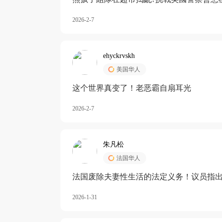
2026-2-7
ehyckrvskh
美国华人
这个世界真变了！老恶霸自扇耳光
2026-2-7
朱凡松
法国华人
法国废除夫妻性生活的法定义务！议员指出
除出法定的“夫妻互助”范畴，以后不能再以
2026-1-31
婚