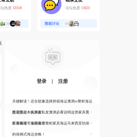
互帮互助
相亲交友
论坛热度
33518
论坛热度
13631
围观讨论
线
登录
|
注册
关键解读！还在犹豫选择拼箱海运澳洲or整柜海运
悉尼墨尔本的朋友
快读快运！实木家私发澳洲必看说明这类家具熏
>
蒸杀毒再可海运布里
旷展阅读！全网最全整柜家具海运马来西亚怡保
>
的保姆式海运攻略！
>