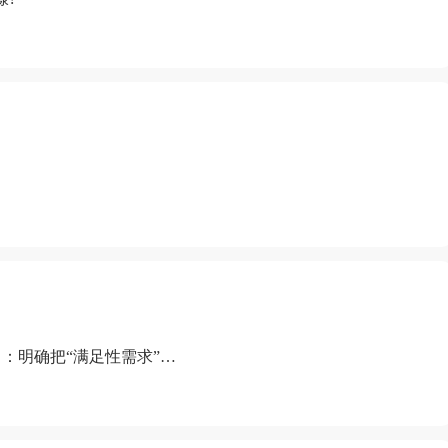
：明确把“满足性需求”排
“缺乏性生活”为由提出离