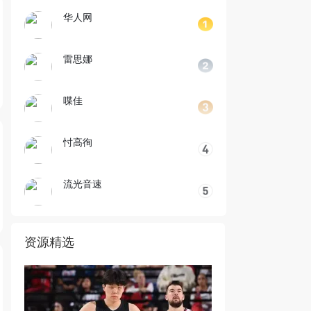
华人网
雷思娜
喋佳
忖高徇
流光音速
资源精选