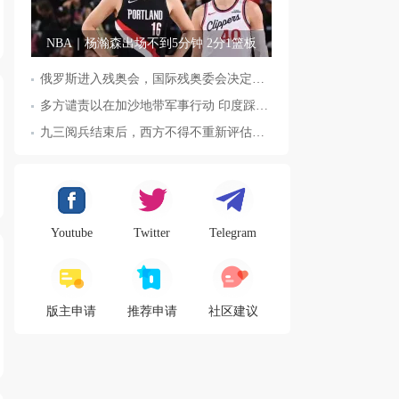
NBA｜杨瀚森出场不到5分钟 2分1篮板
俄罗斯进入残奥会，国际残奥委会决定全面恢复俄罗斯会员资格
多方谴责以在加沙地带军事行动 印度踩踏事件已致36人死亡
九三阅兵结束后，西方不得不重新评估东方力量，这五国表态来了，
Youtube
Twitter
Telegram
版主申请
推荐申请
社区建议