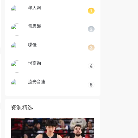
华人网
雷思娜
喋佳
忖高徇
流光音速
资源精选