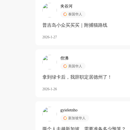
夹谷河
泰国华人
️普吉岛小众买买买｜附捕猫路线
2026-1-27
倥沸
美国华人
拿到绿卡后，我辞职定居德州了！
2026-1-26
gyieletnho
新加坡华人
两个人去趟新加坡，需要准备多少预算？