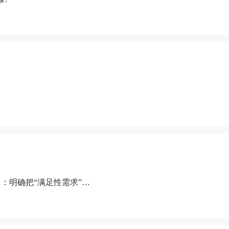
：明确把“满足性需求”排
“缺乏性生活”为由提出离