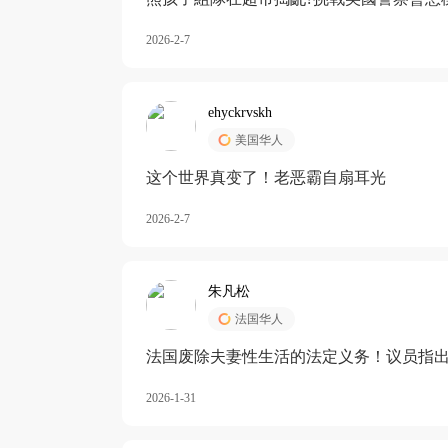
2026-2-7
ehyckrvskh
美国华人
这个世界真变了！老恶霸自扇耳光
2026-2-7
朱凡松
法国华人
法国废除夫妻性生活的法定义务！议员指出
除出法定的“夫妻互助”范畴，以后不能再以
2026-1-31
婚