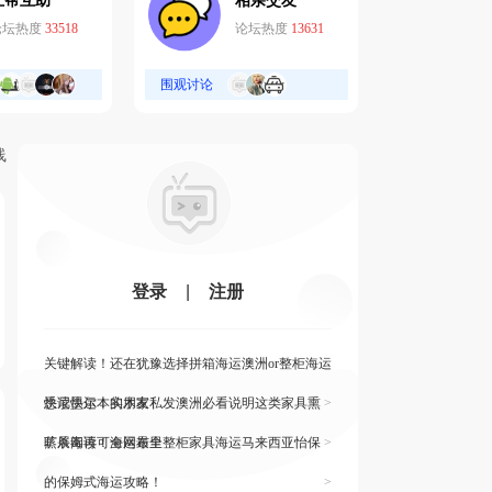
互帮互助
相亲交友
论坛热度
33518
论坛热度
13631
围观讨论
线
登录
|
注册
关键解读！还在犹豫选择拼箱海运澳洲or整柜海运
悉尼墨尔本的朋友
快读快运！实木家私发澳洲必看说明这类家具熏
>
蒸杀毒再可海运布里
旷展阅读！全网最全整柜家具海运马来西亚怡保
>
的保姆式海运攻略！
>