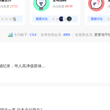
供需合作
全球招聘
论坛热度
21753
论坛热度
68749
围观讨论
围观讨论
今日帖子:
1314
|
全球在线会员:
4969
|
欢迎新会员:
萧萧地平
域纪录，华人高净值群体成
现这一幕 日本央行恐在3月