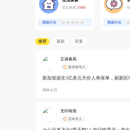
生活杂谈
论坛热度
35866
围观讨论
围观讨论
推荐
最新
回复
正谈春风
新加坡华人
新加坡诞生3亿美元天价人寿保单，刷新区
核心需求方
2026-2-25
无印有痕
日本华人
小心日本飞出“黑天鹅”！前日银委员：若出