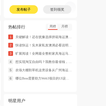
发布帖子
签到领奖
热帖排行
周榜
月榜
1
关键解读！还在犹豫选择拼箱海运澳洲or整柜海运悉尼墨尔本的朋友
2
快读快运！实木家私发澳洲必看说明这类家具熏蒸杀毒再可海运布里
3
旷展阅读！全网最全整柜家具海运马来西亚怡保的保姆式海运攻略！
4
想实现淘宝自由吗？我教你最省钱，最方便的方法
5
农场大棚割草机这类设备从广州海运到澳洲堪培拉过海关需要提供什
6
哪位Boss需要助力Web3项目的UI设计，或qian
明星用户