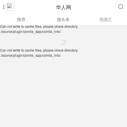
华人网


Can not write to cache files, please check directory
推荐
微头条
信息汇
./source/plugin/comiis_app/comiis_info/ .
Can not write to cache files, please check directory
./source/plugin/comiis_app/comiis_info/ .
Can not write to cache files, please check directory
./source/plugin/comiis_app/comiis_info/ .