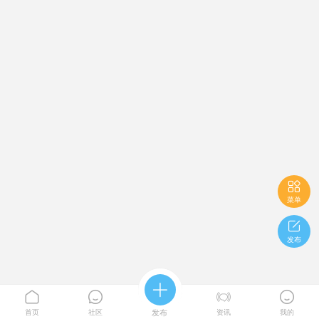

菜单

发布





首页
社区
发布
资讯
我的