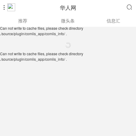
华人网


Can not write to cache files, please check directory
推荐
微头条
信息汇
./source/plugin/comiis_app/comiis_info/ .
Can not write to cache files, please check directory
./source/plugin/comiis_app/comiis_info/ .
Can not write to cache files, please check directory
./source/plugin/comiis_app/comiis_info/ .