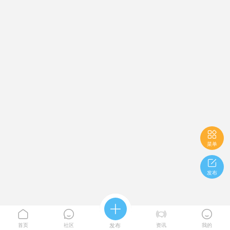

菜单

发布





首页
社区
发布
资讯
我的